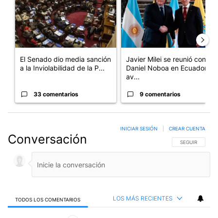
El Senado dio media sanción
Javier Milei se reunió con
a la Inviolabilidad de la P...
Daniel Noboa en Ecuador y
av...
33 comentarios
9 comentarios
INICIAR SESIÓN
|
CREAR CUENTA
Conversación
SIGA ESTA CO
SEGUIR
LOS MÁS RECIENTES
TODOS LOS COMENTARIOS
Todos los comentarios