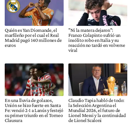
Quién es Yan Diomande, el
"Ni la matera dejaron":
marfileño por el cual el Real
Franco Colapinto sufrió un
Madrid pagó 140 millones de
insólito robo en Italia y su
euros
reacción no tardó en volverse
viral
En una lluvia de golazos,
Claudio Tapia habló de todo:
Unión se hizo fuerte en Santa
la Selección Argentina el
Fe: venció 2-1 a Lanús y festejó
Mundial 2026, el futuro de
su primer triunfo en el Torneo
Lionel Messi y la continuidad
Clausura
de Lionel Scaloni