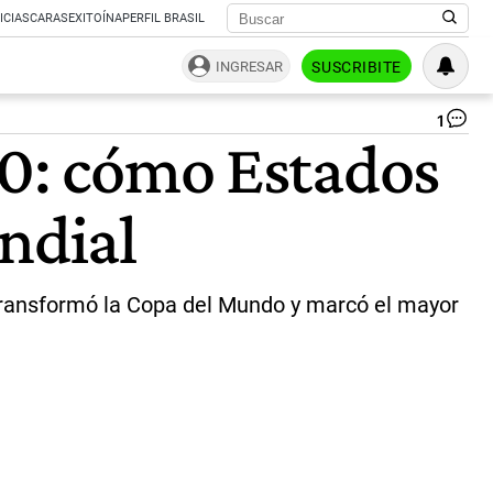
ICIAS
CARAS
EXITOÍNA
PERFIL BRASIL
INGRESAR
SUSCRIBITE
1
El
50: cómo Estados
mi
de
Be
ndial
Ho
en
19
|
Ca
l transformó la Copa del Mundo y marcó el mayor
X