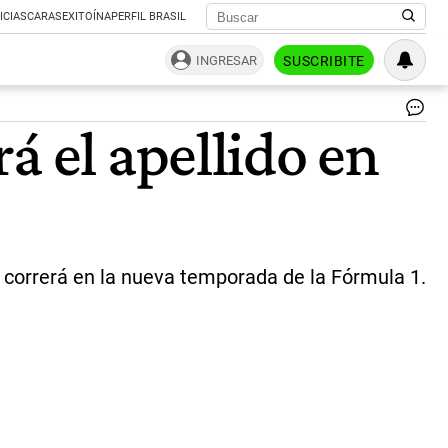
ICIAS
CARAS
EXITOÍNA
PERFIL BRASIL
INGRESAR
SUSCRIBITE
LE
á el apellido en
HA
LL
A
LA
10
VI
Y
SI
o correrá en la nueva temporada de la Fórmula 1.
HA
HI
EN
LA
FÓ
1.
//
|
AF