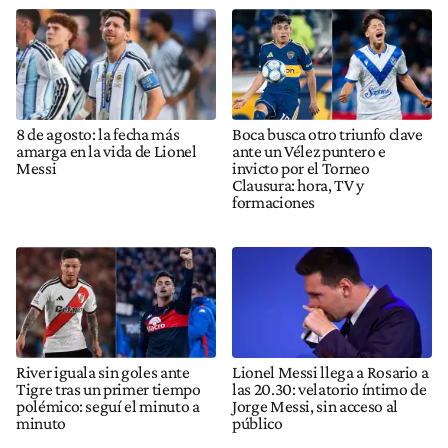
8 de agosto: la fecha más
Boca busca otro triunfo clave
amarga en la vida de Lionel
ante un Vélez puntero e
Messi
invicto por el Torneo
Clausura: hora, TV y
formaciones
River iguala sin goles ante
Lionel Messi llega a Rosario a
Tigre tras un primer tiempo
las 20.30: velatorio íntimo de
polémico: seguí el minuto a
Jorge Messi, sin acceso al
minuto
público