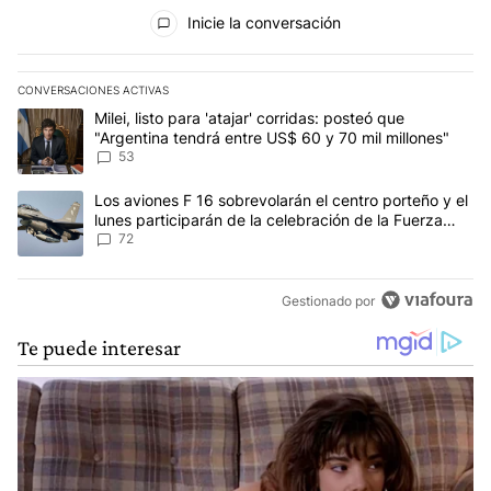
Todos los comentarios
Inicie la conversación
CONVERSACIONES ACTIVAS
Este listado muestra los artículos con más comentarios en los últim
Un artículo de tendencia con el título "Milei, listo para 'atajar' 
Milei, listo para 'atajar' corridas: posteó que
"Argentina tendrá entre US$ 60 y 70 mil millones"
53
Un artículo de tendencia con el título "Los aviones F 16 sobrevola
Los aviones F 16 sobrevolarán el centro porteño y el
lunes participarán de la celebración de la Fuerza
Aérea
72
Gestionado por