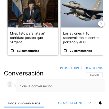
Milei, listo para 'atajar'
Los aviones F 16
corridas: posteó que
sobrevolarán el centro
"Argent...
porteño y el lu...
53 comentarios
72 comentarios
INICIAR SESIÓN
|
CREAR CUENTA
Conversación
SIGA ESTA CO
SEGUIR
LOS MÁS RECIENTES
TODOS LOS COMENTARIOS