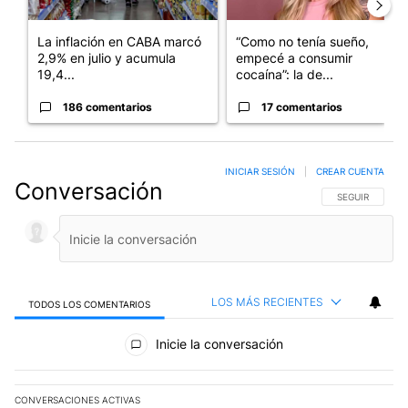
La inflación en CABA marcó
“Como no tenía sueño,
2,9% en julio y acumula
empecé a consumir
19,4...
cocaína”: la de...
186 comentarios
17 comentarios
INICIAR SESIÓN
|
CREAR CUENTA
Conversación
SIGA ESTA CO
SEGUIR
LOS MÁS RECIENTES
TODOS LOS COMENTARIOS
Todos los comentarios
Inicie la conversación
CONVERSACIONES ACTIVAS