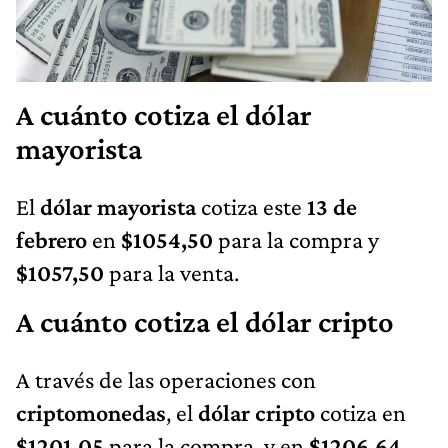
A cuánto cotiza el dólar
mayorista
El
dólar mayorista
cotiza este
13 de
febrero
en
$1054,50
para la compra y
$1057,50
para la venta.
A cuánto cotiza el dólar cripto
A través de las operaciones con
criptomonedas
, el
dólar cripto
cotiza en
$1201,05
para la compra, y en
$1206,64