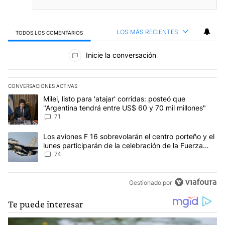
LOS MÁS RECIENTES
TODOS LOS COMENTARIOS
Todos los comentarios
Inicie la conversación
CONVERSACIONES ACTIVAS
Este listado muestra los artículos con más comentarios en los últim
Un artículo de tendencia con el título "Milei, listo para 'atajar' c
Milei, listo para 'atajar' corridas: posteó que
"Argentina tendrá entre US$ 60 y 70 mil millones"
71
Un artículo de tendencia con el título "Los aviones F 16 sobrevola
Los aviones F 16 sobrevolarán el centro porteño y el
lunes participarán de la celebración de la Fuerza
Aérea
74
Gestionado por