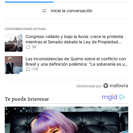
Todos los comentarios
Inicie la conversación
CONVERSACIONES ACTIVAS
Este listado muestra los artículos con más comentarios en los últim
Un artículo de tendencia con el título "Congreso vallado y bajo la
Congreso vallado y bajo la lluvia: crece la protesta
mientras el Senado debate la Ley de Propiedad
Privada
59
Un artículo de tendencia con el título "Las inconsistencias de Qui
Las inconsistencias de Quirno sobre el conflicto con
Brasil y una definición polémica: "La soberanía es un
concepto antiguo"
176
Gestionado por