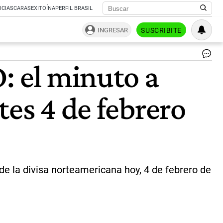
ICIAS
CARAS
EXITOÍNA
PERFIL BRASIL
INGRESAR
SUSCRIBITE
Dó
: el minuto a
|
Not
Ar
tes 4 de febrero
o de la divisa norteamericana hoy, 4 de febrero de