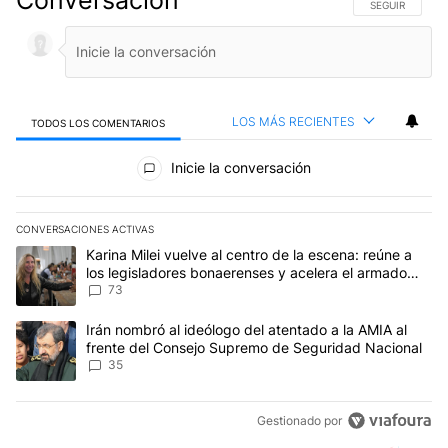
SIGA ESTA CO
SEGUIR
LOS MÁS RECIENTES
TODOS LOS COMENTARIOS
Todos los comentarios
Inicie la conversación
CONVERSACIONES ACTIVAS
Este listado muestra los artículos con más comentarios en los últim
Un artículo de tendencia con el título "Karina Milei vuelve al cen
Karina Milei vuelve al centro de la escena: reúne a
los legisladores bonaerenses y acelera el armado
para 2027
73
Un artículo de tendencia con el título "Irán nombró al ideólogo d
Irán nombró al ideólogo del atentado a la AMIA al
frente del Consejo Supremo de Seguridad Nacional
35
Gestionado por