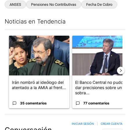
ANSES
Pensiones No Contributivas
Fecha De Cobro
Noticias en Tendencia
Este listado muestra los artículos con más comentarios en los últim
Un artículo de tendencia con el título "Irán nombró al ideólog
Un artículo de tendencia con e
Irán nombró al ideólogo del
El Banco Central no pudo
atentado a la AMIA al frent...
dar precisiones sobre un
sobra...
35 comentarios
77 comentarios
INICIAR SESIÓN
|
CREAR CUENTA
Conversación