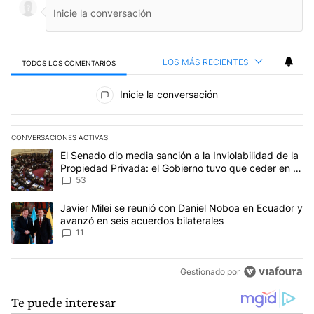
LOS MÁS RECIENTES
TODOS LOS COMENTARIOS
Todos los comentarios
Inicie la conversación
CONVERSACIONES ACTIVAS
Este listado muestra los artículos con más comentarios en los últim
Un artículo de tendencia con el título "El Senado dio media sanci
El Senado dio media sanción a la Inviolabilidad de la
Propiedad Privada: el Gobierno tuvo que ceder en la
Ley del Manejo del Fuego
53
Un artículo de tendencia con el título "Javier Milei se reunió con
Javier Milei se reunió con Daniel Noboa en Ecuador y
avanzó en seis acuerdos bilaterales
11
Gestionado por