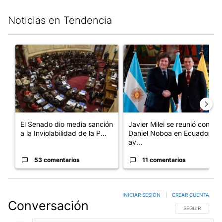
Noticias en Tendencia
Este listado muestra los artículos con más comentarios en los últim
Un artículo de tendencia con el título "El Senado dio media san
Un artículo de tendencia con e
El Senado dio media sanción
Javier Milei se reunió con
a la Inviolabilidad de la P...
Daniel Noboa en Ecuador y
av...
53 comentarios
11 comentarios
INICIAR SESIÓN
|
CREAR CUENTA
Conversación
SIGA ESTA CO
SEGUIR