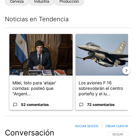
Cerveza
Industria
Producción
Noticias en Tendencia
Este listado muestra los artículos con más comentarios en los últim
Un artículo de tendencia con el título "Milei, listo para 'atajar
Un artículo de tendencia con e
Milei, listo para 'atajar'
Los aviones F 16
corridas: posteó que
sobrevolarán el centro
"Argent...
porteño y el lu...
52 comentarios
72 comentarios
INICIAR SESIÓN
|
CREAR CUENTA
Conversación
SIGA ESTA CO
SEGUIR