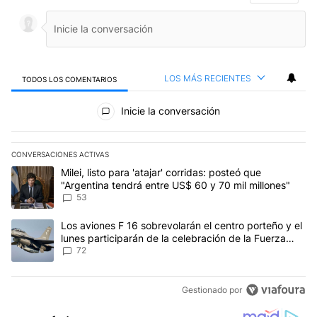
LOS MÁS RECIENTES
TODOS LOS COMENTARIOS
Todos los comentarios
Inicie la conversación
CONVERSACIONES ACTIVAS
Este listado muestra los artículos con más comentarios en los últim
Un artículo de tendencia con el título "Milei, listo para 'atajar' 
Milei, listo para 'atajar' corridas: posteó que
"Argentina tendrá entre US$ 60 y 70 mil millones"
53
Un artículo de tendencia con el título "Los aviones F 16 sobrevola
Los aviones F 16 sobrevolarán el centro porteño y el
lunes participarán de la celebración de la Fuerza
Aérea
72
Gestionado por