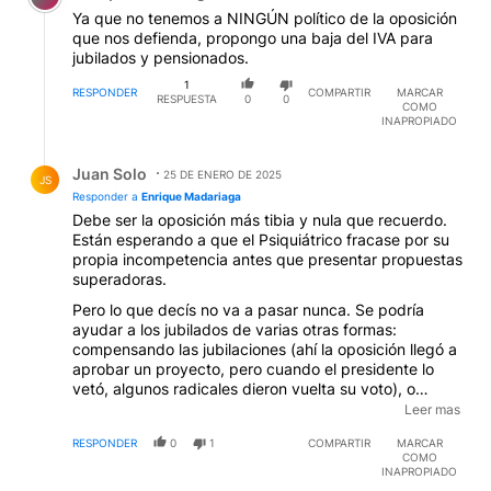
Ya que no tenemos a NINGÚN político de la oposición
que nos defienda, propongo una baja del IVA para
jubilados y pensionados.
1
RESPONDER
COMPARTIR
MARCAR
RESPUESTA
0
0
COMO
INAPROPIADO
Respuesta de Juan Solo.
Juan Solo
25 DE ENERO DE 2025
JS
Responder a
Enrique Madariaga
Debe ser la oposición más tibia y nula que recuerdo.
Están esperando a que el Psiquiátrico fracase por su
propia incompetencia antes que presentar propuestas
superadoras.
Pero lo que decís no va a pasar nunca. Se podría
ayudar a los jubilados de varias otras formas:
compensando las jubilaciones (ahí la oposición llegó a
aprobar un proyecto, pero cuando el presidente lo
vetó, algunos radicales dieron vuelta su voto), o
restituyendo la cobertura de los medicamentos. Son
Leer mas
dos golpes que le dieron a los jubilados en este último
RESPONDER
0
1
COMPARTIR
MARCAR
año. Yo pediría que como mínimo se tratara de revertir
COMO
eso.
INAPROPIADO