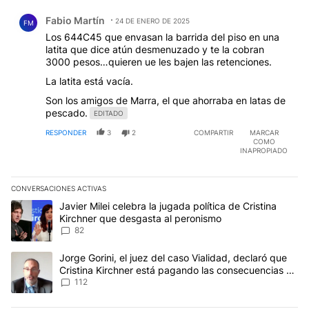
Comentario de Fabio Martín.
Fabio Martín
24 DE ENERO DE 2025
FM
Los 644C45 que envasan la barrida del piso en una
latita que dice atún desmenuzado y te la cobran
3000 pesos…quieren ue les bajen las retenciones.
La latita está vacía.
Son los amigos de Marra, el que ahorraba en latas de
pescado.
EDITADO
RESPONDER
3
2
COMPARTIR
MARCAR
COMO
INAPROPIADO
CONVERSACIONES ACTIVAS
Este listado muestra los artículos con más comentarios en los últim
Un artículo de tendencia con el título "Javier Milei celebra la jug
Javier Milei celebra la jugada política de Cristina
Kirchner que desgasta al peronismo
82
Un artículo de tendencia con el título "Jorge Gorini, el juez del
Jorge Gorini, el juez del caso Vialidad, declaró que
Cristina Kirchner está pagando las consecuencias de
cometer "un delito comprobado"
112