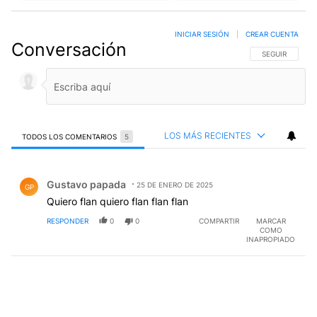
INICIAR SESIÓN
|
CREAR CUENTA
Conversación
SIGA ESTA CO
SEGUIR
LOS MÁS RECIENTES
TODOS LOS COMENTARIOS
5
Todos los comentarios
Comentario de Gustavo papada.
Gustavo papada
25 DE ENERO DE 2025
GP
Quiero flan quiero flan flan flan
RESPONDER
0
0
COMPARTIR
MARCAR
COMO
INAPROPIADO