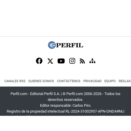
CANALES RSS
QUIENES SOMOS
CONTÁCTENOS
PRIVACIDAD
EQUIPO
REGLAS
Perfil.com - Editorial Perfil S.A.
| © Perfil.com 2006-2026 - Todos los
derechos reservados.
Editor responsable: Carlos Piro.
Registro de la propiedad intelectual RL-2024-31002957-APN-DNDA#MJ
Dirección:
California 2715
,
C1289ABI
,
CABA, Argentina
| Teléfono:
+54 9 11
3453 4567
| E-mail:
atencion@perfil.com