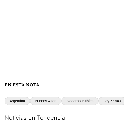
EN ESTA NOTA
Argentina
Buenos Aires
Biocombustibles
Ley 27.640
Noticias en Tendencia
Este listado muestra los artículos con más comentarios en los últim