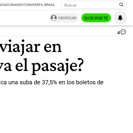
ICIAS
CARAS
EXITOÍNA
PERFIL BRASIL
INGRESAR
SUSCRIBITE
4
Au
viajar en
de
col
|
a el pasaje?
Ag
Na
ica una suba de 37,5% en los boletos de