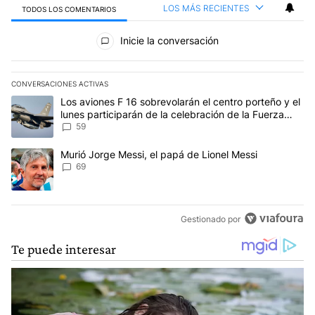
LOS MÁS RECIENTES
TODOS LOS COMENTARIOS
Todos los comentarios
Inicie la conversación
CONVERSACIONES ACTIVAS
Este listado muestra los artículos con más comentarios en los últim
Un artículo de tendencia con el título "Los aviones F 16 sobrevola
Los aviones F 16 sobrevolarán el centro porteño y el
lunes participarán de la celebración de la Fuerza
Aérea
59
Un artículo de tendencia con el título "Murió Jorge Messi, el papá
Murió Jorge Messi, el papá de Lionel Messi
69
Gestionado por