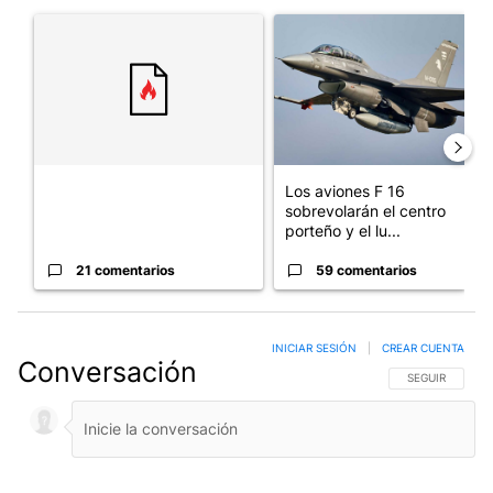
Este listado muestra los artículos con más comentarios en los últim
Un artículo de tendencia con el título "" con 21 comentarios.
Un artículo de tendencia con e
Los aviones F 16
sobrevolarán el centro
porteño y el lu...
21 comentarios
59 comentarios
INICIAR SESIÓN
|
CREAR CUENTA
Conversación
SIGA ESTA CO
SEGUIR