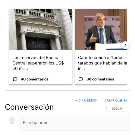
Este listado muestra los artículos con más comentarios en los últim
Un artículo de tendencia con el título "Las reservas del Banco 
Un artículo de tendencia con e
Las reservas del Banco
Caputo criticó a “todos los
Central superaron los US$
tarados que hablan de la
50 mil...
in...
40 comentarios
60 comentarios
INICIAR SESIÓN
|
CREAR CUENTA
Conversación
SIGA ESTA CO
SEGUIR