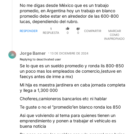
No me digas desde México que es un trabajo
promedio, en Argentina hoy un trabajo en blanco
promedio debe estar en alrededor de las 600-800
lucas, dependiendo del rubro.
1
RESPONDER
COMPARTIR
MARCAR
RESPUESTA
0
0
COMO
INAPROPIADO
Respuesta de Jorge Bamer.
Jorge Bamer
13 DE DICIEMBRE DE 2024
JB
Replying to deactivated user
Se lo que es un sueldo promedio y ronda lis 800-850
un poco mas los empleados de comercio,(estuve en
faecys antes de irme a mx)
Mi hija es maestra jardinera en caba jornada completa
y llega a 1,300 000
Choferes,camioneros bancarios etc ni hablar
Te guste o no el “promedio”en blanco ronda los 850
Asi que volviendo al tema para quienes tienen un
emprendimiento y ponen a trabajar el vehiculo es
buena noticia