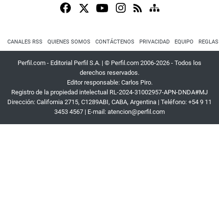
CANALES RSS
QUIENES SOMOS
CONTÁCTENOS
PRIVACIDAD
EQUIPO
REGLAS
Perfil.com - Editorial Perfil S.A.
| © Perfil.com 2006-2026 - Todos los
derechos reservados.
Editor responsable: Carlos Piro.
Registro de la propiedad intelectual RL-2024-31002957-APN-DNDA#MJ
Dirección:
California 2715
,
C1289ABI
,
CABA, Argentina
| Teléfono:
+54 9 11
3453 4567
| E-mail:
atencion@perfil.com