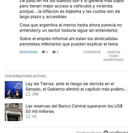
De paso en mx los sueldos son x lo general mas bajos
pero tienen mejor acceso a vehiculos y vivienda
porque….la inflacion es bajisima y las cuotas son de
largo plazo y accesibles
Cosa que argentina al menos hasta ahora parecia no
entender(y un sector todavia sigue sin entenderlo)
Sobre el empleo informal ahi estan los sindicalistas
peronistas millonarios que pueden explicar el tema
RESPONDER
0
0
COMPARTIR
MARCAR
COMO
INAPROPIADO
CONVERSACIONES ACTIVAS
Este listado muestra los artículos con más comentarios en los últim
Un artículo de tendencia con el título "Ley de Tierras: ante el ri
Ley de Tierras: ante el riesgo de derrota en el
Senado, el Gobierno eliminó el capítulo más polémico
del proyecto
298
Un artículo de tendencia con el título "Las reservas del Banco Ce
Las reservas del Banco Central superaron los US$
50 mil millones
40
Gestionado por