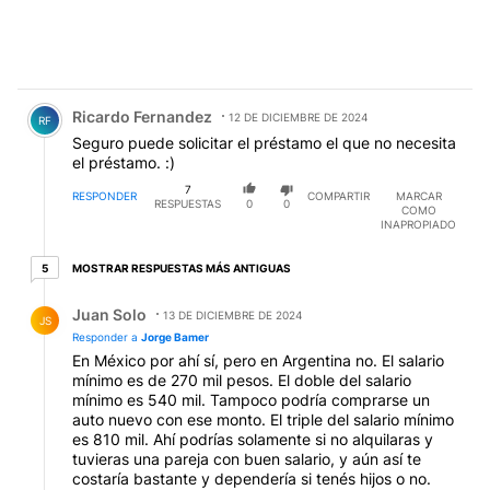
Comentario de Ricardo Fernandez.
Ricardo Fernandez
12 DE DICIEMBRE DE 2024
RF
Seguro puede solicitar el préstamo el que no necesita
el préstamo. :)
7
RESPONDER
COMPARTIR
MARCAR
RESPUESTAS
0
0
COMO
INAPROPIADO
5 respuestas más antiguas
MOSTRAR RESPUESTAS MÁS ANTIGUAS
5
Respuesta de Juan Solo.
Juan Solo
13 DE DICIEMBRE DE 2024
JS
Responder a
Jorge Bamer
En México por ahí sí, pero en Argentina no. El salario
mínimo es de 270 mil pesos. El doble del salario
mínimo es 540 mil. Tampoco podría comprarse un
auto nuevo con ese monto. El triple del salario mínimo
es 810 mil. Ahí podrías solamente si no alquilaras y
tuvieras una pareja con buen salario, y aún así te
costaría bastante y dependería si tenés hijos o no.