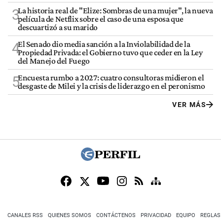
La historia real de "Elize: Sombras de una mujer", la nueva
3
película de Netflix sobre el caso de una esposa que
descuartizó a su marido
El Senado dio media sanción a la Inviolabilidad de la
4
Propiedad Privada: el Gobierno tuvo que ceder en la Ley
del Manejo del Fuego
Encuesta rumbo a 2027: cuatro consultoras midieron el
5
desgaste de Milei y la crisis de liderazgo en el peronismo
VER MÁS
CANALES RSS
QUIENES SOMOS
CONTÁCTENOS
PRIVACIDAD
EQUIPO
REGLAS