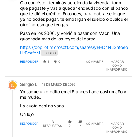
Ojo con ésto : terminás perdiendo la vivenda, todo
que pagaste y vas a quedar endeudado con el banco
que te dió el crédito. Entonces, para cobrarse lo que
ya no podés pagar, te embargan el sueldo o cualquier
otro ingreso que tengas.
Pasó en los 2000, y volvió a pasar con Macri. Una
guachada mas de los reyes del garco.
https://copilot.microsoft.com/shares/yEHD4NuSntoeo
HrBYefxM
EDITADO
RESPONDER
3
0
COMPARTIR
MARCAR
COMO
INAPROPIADO
Comentario de Sergio L.
Sergio L
18 DE MARZO DE 2026
SL
Yo saque un credito en el Frances hace casi un año y
me mude....
La cuota casi no varia
Un lujo
3
RESPONDER
COMPARTIR
MARCAR
RESPUESTAS
2
2
COMO
INAPROPIADO