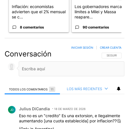
Inflación: economistas
Los gobernadores marcan
advierten que el 2% mensual
límites a Milei y Massa
se c...
reapare...
8 comentarios
90 comentarios
INICIAR SESIÓN
|
CREAR CUENTA
Conversación
SIGA ESTA CO
SEGUIR
LOS MÁS RECIENTES
TODOS LOS COMENTARIOS
11
Todos los comentarios
Comentario de Julius DiCandia.
Julius DiCandia
18 DE MARZO DE 2026
JD
Eso no es un "credito" Es una extorsion, e Ilegalmente
aumentando [una cuota establecida] por inflacion??🤔
(Only in Argentina)