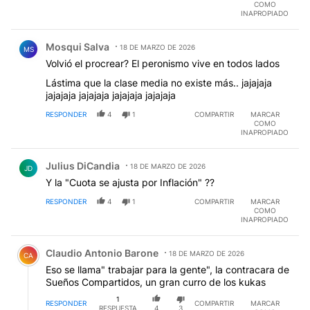
COMO
INAPROPIADO
Comentario de Mosqui Salva.
Mosqui Salva
18 DE MARZO DE 2026
MS
Volvió el procrear? El peronismo vive en todos lados
Lástima que la clase media no existe más.. jajajaja
jajajaja jajajaja jajajaja jajajaja
RESPONDER
4
1
COMPARTIR
MARCAR
COMO
INAPROPIADO
Comentario de Julius DiCandia.
Julius DiCandia
18 DE MARZO DE 2026
JD
Y la "Cuota se ajusta por Inflación" ??
RESPONDER
4
1
COMPARTIR
MARCAR
COMO
INAPROPIADO
Comentario de Claudio Antonio Barone.
Claudio Antonio Barone
18 DE MARZO DE 2026
CA
Eso se llama" trabajar para la gente", la contracara de
Sueños Compartidos, un gran curro de los kukas
1
RESPONDER
COMPARTIR
MARCAR
RESPUESTA
4
3