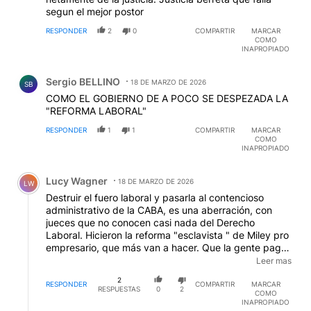
segun el mejor postor
RESPONDER
2
0
COMPARTIR
MARCAR
COMO
INAPROPIADO
Comentario de Sergio BELLINO.
Sergio BELLINO
18 DE MARZO DE 2026
SB
COMO EL GOBIERNO DE A POCO SE DESPEZADA LA
"REFORMA LABORAL"
RESPONDER
1
1
COMPARTIR
MARCAR
COMO
INAPROPIADO
Comentario de Lucy Wagner.
Lucy Wagner
18 DE MARZO DE 2026
LW
Destruir el fuero laboral y pasarla al contencioso
administrativo de la CABA, es una aberración, con
jueces que no conocen casi nada del Derecho
Laboral. Hicieron la reforma "esclavista " de Miley pro
empresario, que más van a hacer. Que la gente pague
para trabajar. Con la defensa de los periodistas
Leer mas
ensobrados, y los senadores y diputados que
2
ingresaron por un partido y votan con los libertarios.
RESPONDER
COMPARTIR
MARCAR
RESPUESTAS
0
2
COMO
Dá vergüenza ajena!
INAPROPIADO