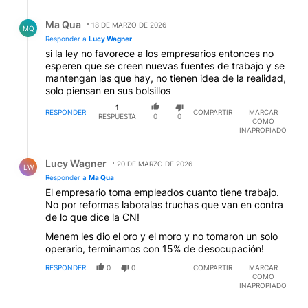
Respuesta de Ma Qua.
Ma Qua
18 DE MARZO DE 2026
MQ
Responder a
Lucy Wagner
si la ley no favorece a los empresarios entonces no
esperen que se creen nuevas fuentes de trabajo y se
mantengan las que hay, no tienen idea de la realidad,
solo piensan en sus bolsillos
1
RESPONDER
COMPARTIR
MARCAR
RESPUESTA
0
0
COMO
INAPROPIADO
Respuesta de Lucy Wagner.
Lucy Wagner
20 DE MARZO DE 2026
LW
Responder a
Ma Qua
El empresario toma empleados cuanto tiene trabajo.
No por reformas laboralas truchas que van en contra
de lo que dice la CN!
Menem les dio el oro y el moro y no tomaron un solo
operario, terminamos con 15% de desocupación!
RESPONDER
0
0
COMPARTIR
MARCAR
COMO
INAPROPIADO