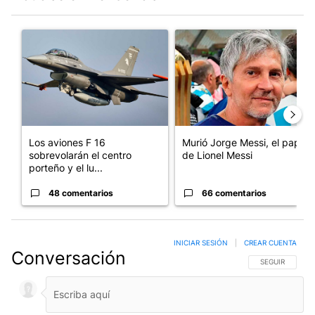
Este listado muestra los artículos con más comentarios en los últim
Un artículo de tendencia con el título "Los aviones F 16 sobrevo
Un artículo de tendencia con e
Los aviones F 16
Murió Jorge Messi, el papá
sobrevolarán el centro
de Lionel Messi
porteño y el lu...
48 comentarios
66 comentarios
INICIAR SESIÓN
|
CREAR CUENTA
Conversación
SIGA ESTA CO
SEGUIR