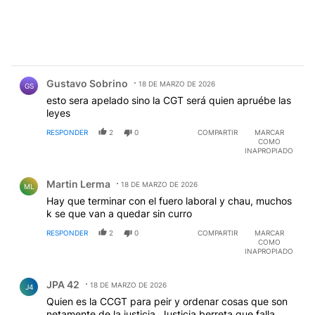
Comentario de Gustavo Sobrino.
Gustavo Sobrino
18 DE MARZO DE 2026
GS
esto sera apelado sino la CGT será quien apruébe las
leyes
RESPONDER
2
0
COMPARTIR
MARCAR
COMO
INAPROPIADO
Comentario de Martin Lerma.
Martin Lerma
18 DE MARZO DE 2026
ML
Hay que terminar con el fuero laboral y chau, muchos
k se que van a quedar sin curro
RESPONDER
2
0
COMPARTIR
MARCAR
COMO
INAPROPIADO
Comentario de JPA 42.
JPA 42
18 DE MARZO DE 2026
J4
Quien es la CCGT para peir y ordenar cosas que son
netamente de la justicia. Justicia berreta que falla