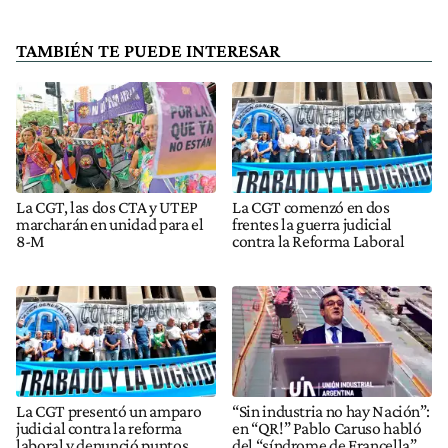
TAMBIÉN TE PUEDE INTERESAR
La CGT, las dos CTA y UTEP
La CGT comenzó en dos
marcharán en unidad para el
frentes la guerra judicial
8-M
contra la Reforma Laboral
La CGT presentó un amparo
“Sin industria no hay Nación”:
judicial contra la reforma
en “QR!” Pablo Caruso habló
laboral y denunció puntos
del “síndrome de Francella”