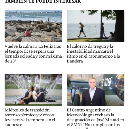
TAMBIÉN TE PUEDE INTERESAR
Vuelve la calma a La Feliz tras
El calor no da tregua y la
el temporal: se espera una
inestabilidad marcará el
jornada soleada y con máxima
ritmo en el Monumento a la
de 23°
Bandera
Miércoles de transición:
El Centro Argentino de
ascenso térmico y vientos
Meteorólogos rechazó la
leves tras el temporal en el
designación de José Mauad en
sudoeste
el SMN: "No cumple con los