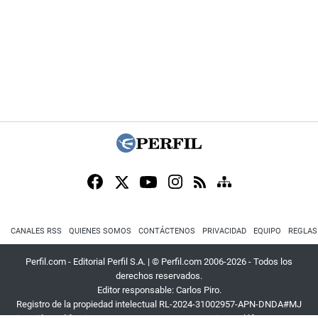
CANALES RSS
QUIENES SOMOS
CONTÁCTENOS
PRIVACIDAD
EQUIPO
REGLAS
Perfil.com - Editorial Perfil S.A.
| © Perfil.com 2006-2026 - Todos los
derechos reservados.
Editor responsable: Carlos Piro.
Registro de la propiedad intelectual RL-2024-31002957-APN-DNDA#MJ