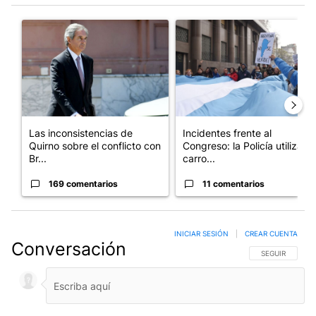
Este listado muestra los artículos con más comentarios en los últim
Un artículo de tendencia con el título "Las inconsistencias de Q
Un artículo de tendencia con el
Las inconsistencias de
Incidentes frente al
Quirno sobre el conflicto con
Congreso: la Policía utiliza
Br...
carro...
169 comentarios
11 comentarios
INICIAR SESIÓN
|
CREAR CUENTA
Conversación
SIGA ESTA CO
SEGUIR