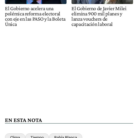
El Gobierno acelera una
El Gobierno de Javier Milei
polémica reforma electoral
elimina 900 mil planes y
con eje en las PASO y la Boleta
lanza vouchers de
Única
capacitación laboral
EN ESTA NOTA
Clima
Tiempo
Bahía Blanca