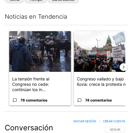
Noticias en Tendencia
Este listado muestra los artículos con más comentarios en los últim
Un artículo de tendencia con el título "La tensión frente al Con
Un artículo de tendencia con e
La tensión frente al
Congreso vallado y bajo la
Congreso no cede:
lluvia: crece la protesta mi...
continúan los in...
76 comentarios
74 comentarios
INICIAR SESIÓN
|
CREAR CUENTA
Conversación
SIGA ESTA CO
SEGUIR