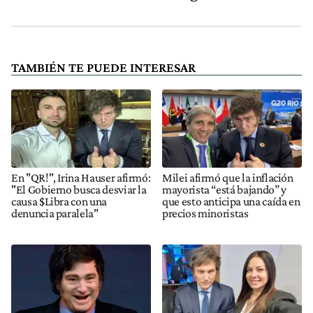
TAMBIÉN TE PUEDE INTERESAR
En "QR!", Irina Hauser afirmó:
Milei afirmó que la inflación
"El Gobierno busca desviar la
mayorista “está bajando” y
causa $Libra con una
que esto anticipa una caída en
denuncia paralela"
precios minoristas