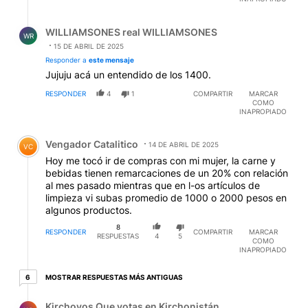
Respuesta de WILLIAMSONES real WILLIAMSONES.
WILLIAMSONES real WILLIAMSONES
WR
15 DE ABRIL DE 2025
Responder a
este mensaje
Jujuju acá un entendido de los 1400.
RESPONDER
4
1
COMPARTIR
MARCAR
COMO
INAPROPIADO
Comentario de Vengador Catalitico.
Vengador Catalitico
14 DE ABRIL DE 2025
VC
Hoy me tocó ir de compras con mi mujer, la carne y
bebidas tienen remarcaciones de un 20% con relación
al mes pasado mientras que en l-os artículos de
limpieza vi subas promedio de 1000 o 2000 pesos en
algunos productos.
8
RESPONDER
COMPARTIR
MARCAR
RESPUESTAS
4
5
COMO
INAPROPIADO
6 respuestas más antiguas
MOSTRAR RESPUESTAS MÁS ANTIGUAS
6
Respuesta de Kirchovos Que votas en Kirchonistán..
Kirchovos Que votas en Kirchonistán.