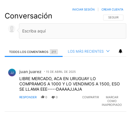
INICIAR SESIÓN
|
CREAR CUENTA
Conversación
SIGA ESTA CO
SEGUIR
LOS MÁS RECIENTES
TODOS LOS COMENTARIOS
211
Todos los comentarios
Comentario de juan juarez.
juan juarez
15 DE ABRIL DE 2025
JJ
LIBRE MERCADO, ACA EN URUGUAY LO
COMPRAMOS A 1000 Y LO VENDIMOS A 1500, ESO
SE LLAMA EEE-----DAAAAJJAJA
RESPONDER
0
0
COMPARTIR
MARCAR
COMO
INAPROPIADO