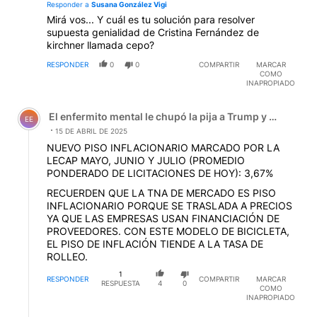
Responder a
Susana González Vigi
Mirá vos... Y cuál es tu solución para resolver
supuesta genialidad de Cristina Fernández de
kirchner llamada cepo?
RESPONDER
0
0
COMPARTIR
MARCAR
COMO
INAPROPIADO
Comentario de El enfermito mental le chupó la pija a Tru
El enfermito mental le chupó la pija a Trump y el zanaho
EE
15 DE ABRIL DE 2025
NUEVO PISO INFLACIONARIO MARCADO POR LA
LECAP MAYO, JUNIO Y JULIO (PROMEDIO
PONDERADO DE LICITACIONES DE HOY): 3,67%
RECUERDEN QUE LA TNA DE MERCADO ES PISO
INFLACIONARIO PORQUE SE TRASLADA A PRECIOS
YA QUE LAS EMPRESAS USAN FINANCIACIÓN DE
PROVEEDORES. CON ESTE MODELO DE BICICLETA,
EL PISO DE INFLACIÓN TIENDE A LA TASA DE
ROLLEO.
1
RESPONDER
COMPARTIR
MARCAR
RESPUESTA
4
0
COMO
INAPROPIADO