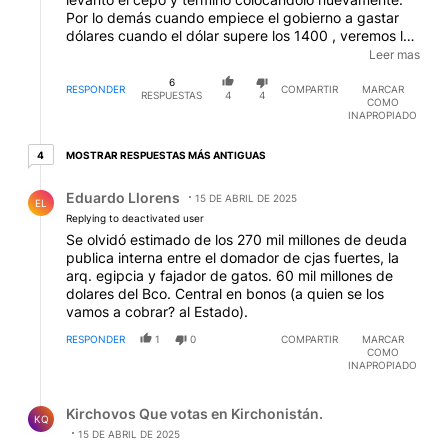
Por lo demás cuando empiece el gobierno a gastar
dólares cuando el dólar supere los 1400 , veremos la
corrida que se producirá. Un gobierno con rumbo de
Leer mas
colisión. No habrá fotos con funcionarios de Trump
6
que valga.
RESPONDER
COMPARTIR
MARCAR
RESPUESTAS
4
4
COMO
INAPROPIADO
4 respuestas más antiguas
MOSTRAR RESPUESTAS MÁS ANTIGUAS
4
Respuesta de Eduardo Llorens.
Eduardo Llorens
15 DE ABRIL DE 2025
EL
Replying to deactivated user
Se olvidó estimado de los 270 mil millones de deuda
publica interna entre el domador de cjas fuertes, la
arq. egipcia y fajador de gatos. 60 mil millones de
dolares del Bco. Central en bonos (a quien se los
vamos a cobrar? al Estado).
RESPONDER
1
0
COMPARTIR
MARCAR
COMO
INAPROPIADO
Respuesta de Kirchovos Que votas en Kirchonistán..
Kirchovos Que votas en Kirchonistán.
KQ
15 DE ABRIL DE 2025