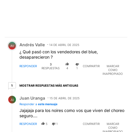
Comentario de Andrés Valle.
Andrés Valle
14 DE ABRIL DE 2025
AV
¿ Qué pasó con los vendedores del blue,
desaparecieron ?
3
RESPONDER
COMPARTIR
MARCAR
RESPUESTAS
4
1
COMO
INAPROPIADO
1 respuesta más antiguas
MOSTRAR RESPUESTAS MÁS ANTIGUAS
1
Respuesta de Juan Uranga.
Juan Uranga
15 DE ABRIL DE 2025
JU
Responder a
este mensaje
Jajajaja para los noires como vos que viven del choreo
seguro....
RESPONDER
5
1
COMPARTIR
MARCAR
COMO
INAPROPIADO