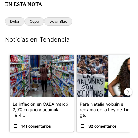
EN ESTA NOTA
Dolar
Cepo
Dolar Blue
Noticias en Tendencia
Este listado muestra los artículos con más comentarios en los últim
Un artículo de tendencia con el título "La inflación en CABA m
Un artículo de tendencia con e
La inflación en CABA marcó
Para Natalia Volosin el
2,9% en julio y acumula
reclamo de la Ley de Tierras
19,4...
ge...
141 comentarios
32 comentarios