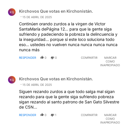
Comentario de Kirchovos Que votas en Kirchonistán..
Kirchovos Que votas en Kirchonistán.
KQ
15 DE ABRIL DE 2025
Continúen orando zurdos a la virgen de Victor
SantaMaría dePágina 12... para que la gente siga
sufriendo y padeciendo la pobreza la delincuencia y
la inseguridad... porque sí este loco soluciona todo
eso... ustedes no vuelven nunca nunca nunca nunca
nunca más
RESPONDER
0
0
COMPARTIR
MARCAR
COMO
INAPROPIADO
Comentario de Kirchovos Que votas en Kirchonistán..
Kirchovos Que votas en Kirchonistán.
KQ
15 DE ABRIL DE 2025
Siguen rezando zurdos a que todo salga mal sigan
rezando para que la gente siga sufriendo pobreza
sigan rezando al santo patrono de San Gato Silvestre
de C5N...
RESPONDER
0
1
COMPARTIR
MARCAR
COMO
INAPROPIADO