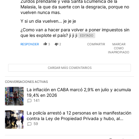
Zurdos préndanle y vela Santa Ecuménica de la
Malasia, la que da suerte con la desgracia, porque no
vuelven nunca mas.
Y si un dia vuelven... je je je
¿Como van a hacer para volver a poner impuestos sin
que les explote el país? ji ji ji
EDITADO
RESPONDER
3
2
COMPARTIR
MARCAR
COMO
INAPROPIADO
CARGAR MÁS COMENTARIOS
CONVERSACIONES ACTIVAS
Este listado muestra los artículos con más comentarios en los últim
Un artículo de tendencia con el título "La inflación en CABA marc
La inflación en CABA marcó 2,9% en julio y acumula
19,4% en 2026
141
Un artículo de tendencia con el título "La policía arrestó a 12 p
La policía arrestó a 12 personas en la manifestación
contra la Ley de Propiedad Privada y hubo, al
menos, 3 agentes heridos
59