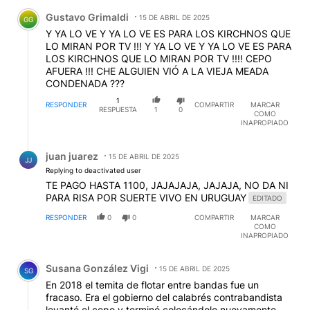
Comentario de Gustavo Grimaldi.
Gustavo Grimaldi
15 DE ABRIL DE 2025
GG
Y YA LO VE Y YA LO VE ES PARA LOS KIRCHNOS QUE
LO MIRAN POR TV !!! Y YA LO VE Y YA LO VE ES PARA
LOS KIRCHNOS QUE LO MIRAN POR TV !!!! CEPO
AFUERA !!! CHE ALGUIEN VIÓ A LA VIEJA MEADA
CONDENADA ???
1
RESPONDER
COMPARTIR
MARCAR
RESPUESTA
1
0
COMO
INAPROPIADO
Respuesta de juan juarez.
juan juarez
15 DE ABRIL DE 2025
JJ
Replying to deactivated user
TE PAGO HASTA 1100, JAJAJAJA, JAJAJA, NO DA NI
PARA RISA POR SUERTE VIVO EN URUGUAY
EDITADO
RESPONDER
0
0
COMPARTIR
MARCAR
COMO
INAPROPIADO
Comentario de Susana González Vigi.
Susana González Vigi
15 DE ABRIL DE 2025
SG
En 2018 el temita de flotar entre bandas fue un
fracaso. Era el gobierno del calabrés contrabandista
levantó el cepo y terminó colocándolo nuevamente.