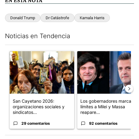
EN ESTA NOTA
Donald Trump
Dr Catástrofe
Kamala Harris
Noticias en Tendencia
Este listado muestra los artículos con más comentarios en los últim
Un artículo de tendencia con el título "San Cayetano 2026: orga
Un artículo de tendencia con e
San Cayetano 2026:
Los gobernadores marcan
organizaciones sociales y
límites a Milei y Massa
sindicatos...
reapare...
29 comentarios
92 comentarios