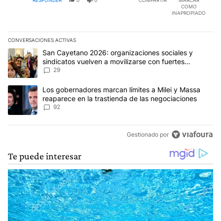
COMO
INAPROPIADO
CONVERSACIONES ACTIVAS
Este listado muestra los artículos con más comentarios en los últim
Un artículo de tendencia con el título "San Cayetano 2026: organi
San Cayetano 2026: organizaciones sociales y
sindicatos vuelven a movilizarse con fuertes
reclamos al Gobierno
29
Un artículo de tendencia con el título "Los gobernadores marcan l
Los gobernadores marcan límites a Milei y Massa
reaparece en la trastienda de las negociaciones
92
Gestionado por