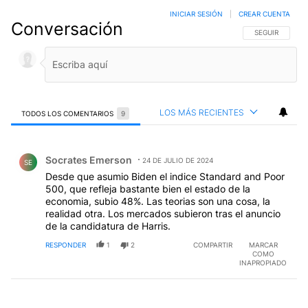
INICIAR SESIÓN
|
CREAR CUENTA
Conversación
SIGA ESTA CO
SEGUIR
LOS MÁS RECIENTES
TODOS LOS COMENTARIOS
9
Todos los comentarios
Comentario de Socrates Emerson.
Socrates Emerson
24 DE JULIO DE 2024
SE
Desde que asumio Biden el indice Standard and Poor
500, que refleja bastante bien el estado de la
economia, subio 48%. Las teorias son una cosa, la
realidad otra. Los mercados subieron tras el anuncio
de la candidatura de Harris.
RESPONDER
1
2
COMPARTIR
MARCAR
COMO
INAPROPIADO