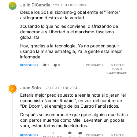
Comentario de Julio DiCandia.
Julio DiCandia
23 DE JULIO DE 2024
JD
Desde los 30s el zionismo-global emite el "Temor" ,
asi lograron destrozar la verdad
acusando lo que no les conviene, disfrazando de
democracia y Libertad a el marxismo-fascismo-
globalista.
Hoy, gracias a la tecnologia, Ya no pueden seguir
usando la misma estrategia, Ya la gente esta mejor
informada.
RESPONDER
1
0
COMPARTIR
MARCAR
COMO
INAPROPIADO
Comentario de Juan Solo.
Juan Solo
23 DE JULIO DE 2024
JS
Estaría mejor predispuesto a leer la nota si dijeran "el
economista Nouriel Roubini", en vez del nombre de
"Dr. Doom", el enemigo de los Cuatro Fantásticos.
Después se asombran de que gane alguien que habla
con perros muertos como Milei. Levanten un poco la
vara, están todos medio elotudos.
3
RESPONDER
COMPARTIR
MARCAR