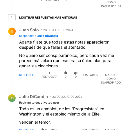
RESPUESTAS
3
1
COMO
INAPROPIADO
1 respuesta más antiguas
MOSTRAR RESPUESTAS MÁS ANTIGUAS
1
Respuesta de Juan Solo.
Juan Solo
23 DE JULIO DE 2024
JS
Responder a
Julio DiCandia
Aparte fijate que todas estas notas aparecieron
después de que fallara el atentado.
No quiero ser conspiparanoico, pero cada vez me
parece más claro que ese era su único plan para
ganar las elecciones.
1
RESPONDER
COMPARTIR
MARCAR
RESPUESTA
0
0
COMO
INAPROPIADO
Respuesta de Julio DiCandia.
Julio DiCandia
23 DE JULIO DE 2024
JD
Replying to deactivated user
Todo es un complot, de los "Progresistas" en
Washington y el establecimiento de la Elite.
venden el temor.
RESPONDER
0
0
COMPARTIR
MARCAR