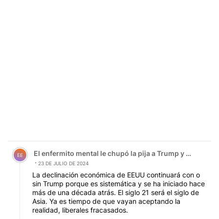
Comentario de El enfermito mental le chupó la pija a Tru
El enfermito mental le chupó la pija a Trump y el zanaho
EE
23 DE JULIO DE 2024
La declinación económica de EEUU continuará con o
sin Trump porque es sistemática y se ha iniciado hace
más de una década atrás. El siglo 21 será el siglo de
Asia. Ya es tiempo de que vayan aceptando la
realidad, liberales fracasados.