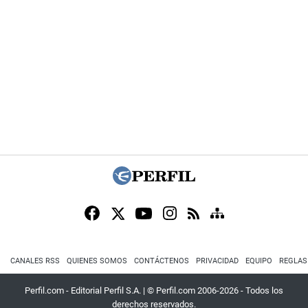
CANALES RSS
QUIENES SOMOS
CONTÁCTENOS
PRIVACIDAD
EQUIPO
REGLAS
Perfil.com - Editorial Perfil S.A.
| © Perfil.com 2006-2026 - Todos los
derechos reservados.