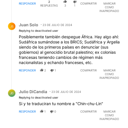
2
RESPONDER
COMPARTIR
MARCAR
RESPUESTAS
3
1
COMO
INAPROPIADO
Respuesta de Juan Solo.
Juan Solo
23 DE JULIO DE 2024
JS
Replying to deactivated user
Posiblemente también despegue África. Hay algo ahí:
Sudáfrica sumándose a los BRICS; Sudáfrica y Argelia
siendo de los primeros países en denunciar (sus
gobiernos) al genocidio brutal palestino; ex colonias
francesas teniendo cambios de régimen más
nacionalistas y echando franceses, etc.
RESPONDER
2
1
COMPARTIR
MARCAR
COMO
INAPROPIADO
Respuesta de Julio DiCandia.
Julio DiCandia
23 DE JULIO DE 2024
JD
Replying to deactivated user
Si y te traduciran tu nombre a "Chin-chu-Lin"
RESPONDER
1
0
COMPARTIR
MARCAR
COMO
INAPROPIADO