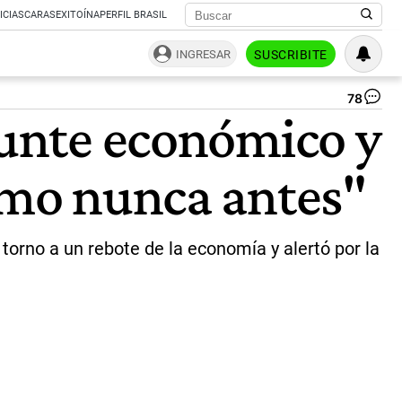
ICIAS
CARAS
EXITOÍNA
PERFIL BRASIL
INGRESAR
SUSCRIBITE
78
RE
punte económico y
DE
FO
A
como nunca antes"
DI
GI
|
JU
OB
 torno a un rebote de la economía y alertó por la