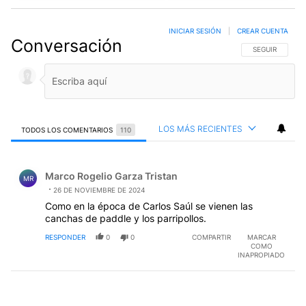
INICIAR SESIÓN
|
CREAR CUENTA
Conversación
SIGA ESTA CO
SEGUIR
LOS MÁS RECIENTES
TODOS LOS COMENTARIOS
110
Todos los comentarios
Comentario de Marco Rogelio Garza Tristan.
Marco Rogelio Garza Tristan
MR
26 DE NOVIEMBRE DE 2024
Como en la época de Carlos Saúl se vienen las
canchas de paddle y los parripollos.
RESPONDER
0
0
COMPARTIR
MARCAR
COMO
INAPROPIADO