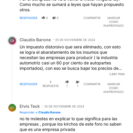
Como mucho se sumará a leyes que hayan propuesto
otros.
RESPONDER
0
0
COMPARTIR
MARCAR
COMO
INAPROPIADO
Comentario de Claudio Barone.
Claudio Barone
25 DE NOVIEMBRE DE 2024
CB
Un impuesto distorsivo que sera eliminado, con esto
se logra el abaratamiento de los insumos que
necesitan las empresas para producir ( la industria
automotriz casi un 60 por ciento de autopartes
importados), con eso se busca bajar los precios de
ventas. Con resoecto al dólar tarjeta todavía no, pero
Leer mas
al ser un dólar muy alto, al eliminar el 30 por ciento
1
que representa el impuesto Pais va a seguir siendo
RESPONDER
COMPARTIR
MARCAR
RESPUESTA
7
1
COMO
más caro que el MEP, para gastar afuera sigue siendo
INAPROPIADO
negocio usar este dolar
Respuesta de Elvis Teck.
Elvis Teck
25 DE NOVIEMBRE DE 2024
ET
Responder a
Claudio Barone
no te molestes en explicar lo que significa para las
empresas , porque los kirchos de este foro no saben
que es una empresa privada