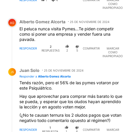
COMO
INAPROPIADO
Comentario de Alberto Gomez Alcorta.
Alberto Gomez Alcorta
25 DE NOVIEMBRE DE 2024
AG
El peluca nunca visita Pymes...Te piden competir
como si poner una empresa y vender fuera una
pavada.
2
RESPONDER
COMPARTIR
MARCAR
RESPUESTAS
2
5
COMO
INAPROPIADO
Respuesta de Juan Solo.
Juan Solo
25 DE NOVIEMBRE DE 2024
JS
Responder a
Alberto Gomez Alcorta
Tenés razón, pero el 56% de las pymes votaron por
este Psiquiátrico.
Hay que aprovechar para comprar más barato lo que
se pueda, y esperar que los oludos hayan aprendido
la lección y en agosto voten mejor.
(¿No te causan ternura los 2 oludos pagos que votan
negativo todo comentario opuesto al régimen?)
1
RESPONDER
COMPARTIR
MARCAR
RESPUESTA
1
6