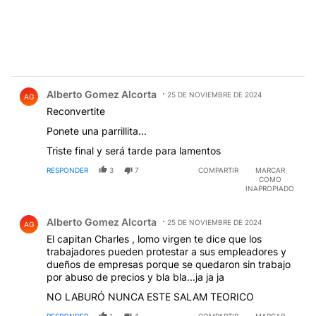
Comentario de Alberto Gomez Alcorta.
Alberto Gomez Alcorta
25 DE NOVIEMBRE DE 2024
AG
Reconvertite
Ponete una parrillita...
Triste final y será tarde para lamentos
RESPONDER
3
7
COMPARTIR
MARCAR
COMO
INAPROPIADO
Comentario de Alberto Gomez Alcorta.
Alberto Gomez Alcorta
25 DE NOVIEMBRE DE 2024
AG
El capitan Charles , lomo virgen te dice que los
trabajadores pueden protestar a sus empleadores y
dueños de empresas porque se quedaron sin trabajo
por abuso de precios y bla bla...ja ja ja
NO LABURÓ NUNCA ESTE SALAM TEORICO
RESPONDER
1
4
COMPARTIR
MARCAR