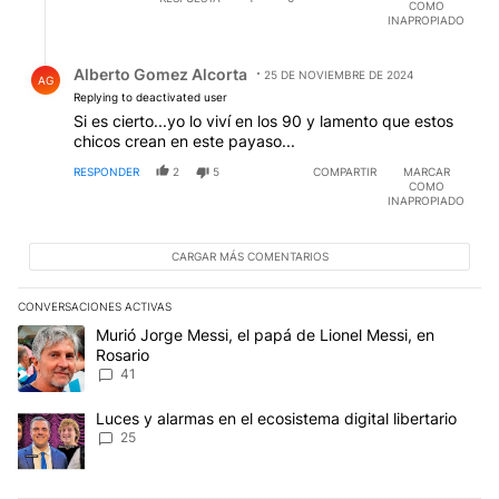
COMO
INAPROPIADO
Respuesta de Alberto Gomez Alcorta.
Alberto Gomez Alcorta
25 DE NOVIEMBRE DE 2024
AG
Replying to deactivated user
Si es cierto...yo lo viví en los 90 y lamento que estos
chicos crean en este payaso...
RESPONDER
2
5
COMPARTIR
MARCAR
COMO
INAPROPIADO
CARGAR MÁS COMENTARIOS
CONVERSACIONES ACTIVAS
Este listado muestra los artículos con más comentarios en los últim
Un artículo de tendencia con el título "Murió Jorge Messi, el papá
Murió Jorge Messi, el papá de Lionel Messi, en
Rosario
41
Un artículo de tendencia con el título "Luces y alarmas en el ecosi
Luces y alarmas en el ecosistema digital libertario
25