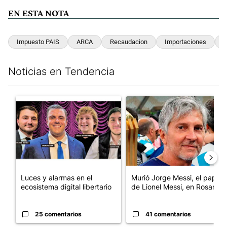
EN ESTA NOTA
Impuesto PAIS
ARCA
Recaudacion
Importaciones
D
Noticias en Tendencia
Este listado muestra los artículos con más comentarios en los últim
Un artículo de tendencia con el título "Luces y alarmas en el eco
Un artículo de tendencia con e
Luces y alarmas en el
Murió Jorge Messi, el papá
ecosistema digital libertario
de Lionel Messi, en Rosario
25 comentarios
41 comentarios