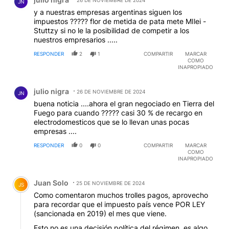
JN
y a nuestras empresas argentinas siguen los
impuestos ????? flor de metida de pata mete MIlei -
Stuttzy si no le la posibilidad de competir a los
nuestros empresarios .....
RESPONDER
2
1
COMPARTIR
MARCAR
COMO
INAPROPIADO
Comentario de julio nigra.
julio nigra
26 DE NOVIEMBRE DE 2024
JN
buena noticia ....ahora el gran negociado en Tierra del
Fuego para cuando ????? casi 30 % de recargo en
electrodomesticos que se lo llevan unas pocas
empresas ....
RESPONDER
0
0
COMPARTIR
MARCAR
COMO
INAPROPIADO
Comentario de Juan Solo.
Juan Solo
25 DE NOVIEMBRE DE 2024
JS
Como comentaron muchos trolles pagos, aprovecho
para recordar que el impuesto país vence POR LEY
(sancionada en 2019) el mes que viene.
Esto no es una decisión política del régimen, es algo