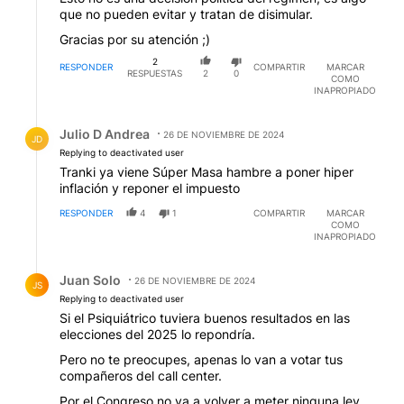
que no pueden evitar y tratan de disimular.
Gracias por su atención ;)
2
RESPONDER
COMPARTIR
MARCAR
RESPUESTAS
2
0
COMO
INAPROPIADO
Respuesta de Julio D Andrea.
Julio D Andrea
26 DE NOVIEMBRE DE 2024
JD
Replying to deactivated user
Tranki ya viene Súper Masa hambre a poner hiper
inflación y reponer el impuesto
RESPONDER
4
1
COMPARTIR
MARCAR
COMO
INAPROPIADO
Respuesta de Juan Solo.
Juan Solo
26 DE NOVIEMBRE DE 2024
JS
Replying to deactivated user
Si el Psiquiátrico tuviera buenos resultados en las
elecciones del 2025 lo repondría.
Pero no te preocupes, apenas lo van a votar tus
compañeros del call center.
Por el Congreso no va a volver a meter ninguna ley.