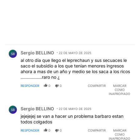
Comentario de Sergio BELLINO.
Sergio BELLINO
22 DE MAYO DE 2025
SB
al otro dia que llego el leprechaun y sus secuaces le
saco el subsidio a los que tenian menores ingresos
ahora a mas de un año y medio se los saca a los ricos
.................raro no ¿
RESPONDER
0
0
COMPARTIR
MARCAR
COMO
INAPROPIADO
Comentario de Sergio BELLINO.
Sergio BELLINO
22 DE MAYO DE 2025
SB
jejejejej se van a hacer un problema barbaro estan
todos colgados
RESPONDER
0
0
COMPARTIR
MARCAR
COMO
INAPROPIADO