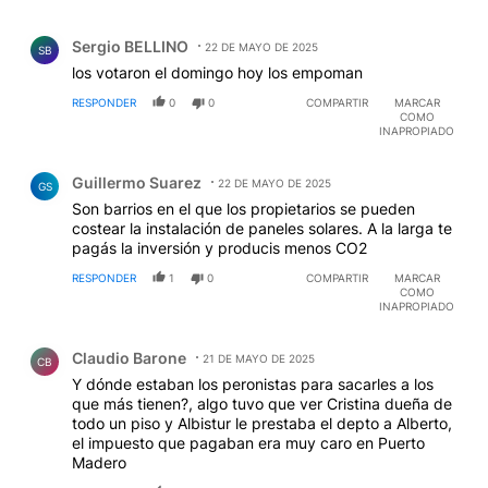
Comentario de Sergio BELLINO.
Sergio BELLINO
22 DE MAYO DE 2025
SB
los votaron el domingo hoy los empoman
RESPONDER
0
0
COMPARTIR
MARCAR
COMO
INAPROPIADO
Comentario de Guillermo Suarez.
Guillermo Suarez
22 DE MAYO DE 2025
GS
Son barrios en el que los propietarios se pueden
costear la instalación de paneles solares. A la larga te
pagás la inversión y producis menos CO2
RESPONDER
1
0
COMPARTIR
MARCAR
COMO
INAPROPIADO
Comentario de Claudio Barone.
Claudio Barone
21 DE MAYO DE 2025
CB
Y dónde estaban los peronistas para sacarles a los
que más tienen?, algo tuvo que ver Cristina dueña de
todo un piso y Albistur le prestaba el depto a Alberto,
el impuesto que pagaban era muy caro en Puerto
Madero