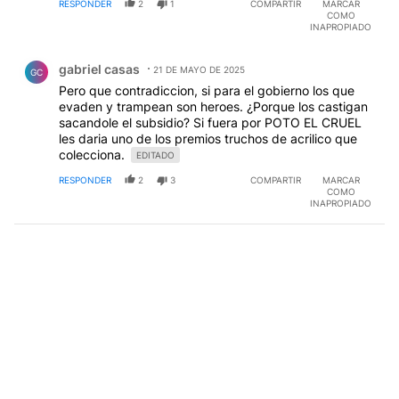
RESPONDER
2
1
COMPARTIR
MARCAR
COMO
INAPROPIADO
Comentario de gabriel casas.
gabriel casas
21 DE MAYO DE 2025
GC
Pero que contradiccion, si para el gobierno los que
evaden y trampean son heroes. ¿Porque los castigan
sacandole el subsidio? Si fuera por POTO EL CRUEL
les daria uno de los premios truchos de acrilico que
colecciona.
EDITADO
RESPONDER
2
3
COMPARTIR
MARCAR
COMO
INAPROPIADO