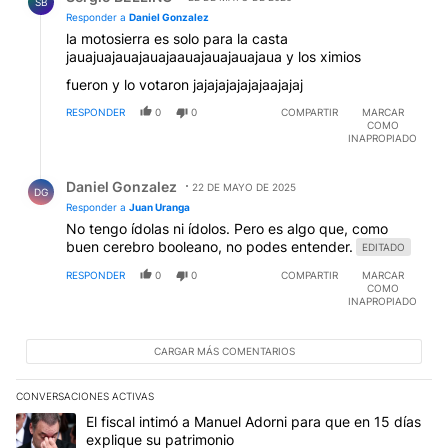
SB
Responder a
Daniel Gonzalez
la motosierra es solo para la casta
jauajuajauajauajaauajauajauajaua y los ximios
fueron y lo votaron jajajajajajajaajajaj
RESPONDER
0
0
COMPARTIR
MARCAR
COMO
INAPROPIADO
Respuesta de Daniel Gonzalez.
Daniel Gonzalez
22 DE MAYO DE 2025
DG
Responder a
Juan Uranga
No tengo ídolas ni ídolos. Pero es algo que, como
buen cerebro booleano, no podes entender.
EDITADO
RESPONDER
0
0
COMPARTIR
MARCAR
COMO
INAPROPIADO
CARGAR MÁS COMENTARIOS
CONVERSACIONES ACTIVAS
Este listado muestra los artículos con más comentarios en los últim
Un artículo de tendencia con el título "El fiscal intimó a Manuel 
El fiscal intimó a Manuel Adorni para que en 15 días
explique su patrimonio