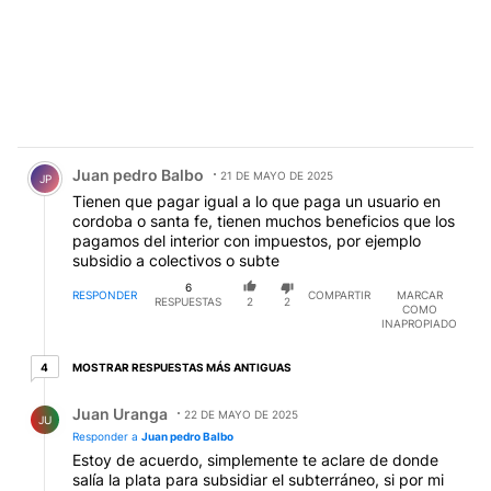
Comentario de Juan pedro Balbo.
Juan pedro Balbo
21 DE MAYO DE 2025
JP
Tienen que pagar igual a lo que paga un usuario en
cordoba o santa fe, tienen muchos beneficios que los
pagamos del interior con impuestos, por ejemplo
subsidio a colectivos o subte
6
RESPONDER
COMPARTIR
MARCAR
RESPUESTAS
2
2
COMO
INAPROPIADO
4 respuestas más antiguas
MOSTRAR RESPUESTAS MÁS ANTIGUAS
4
Respuesta de Juan Uranga.
Juan Uranga
22 DE MAYO DE 2025
JU
Responder a
Juan pedro Balbo
Estoy de acuerdo, simplemente te aclare de donde
salía la plata para subsidiar el subterráneo, si por mi