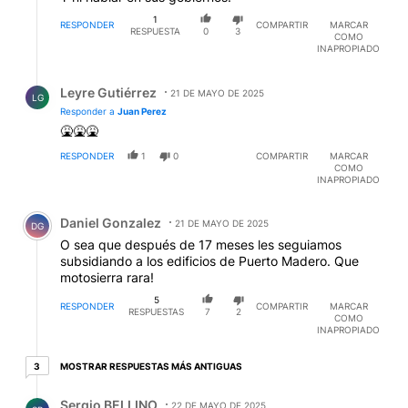
1
RESPONDER
COMPARTIR
MARCAR
RESPUESTA
0
3
COMO
INAPROPIADO
Respuesta de Leyre Gutiérrez.
Leyre Gutiérrez
21 DE MAYO DE 2025
LG
Responder a
Juan Perez
🤮🤮🤮
RESPONDER
1
0
COMPARTIR
MARCAR
COMO
INAPROPIADO
Comentario de Daniel Gonzalez.
Daniel Gonzalez
21 DE MAYO DE 2025
DG
O sea que después de 17 meses les seguiamos
subsidiando a los edificios de Puerto Madero. Que
motosierra rara!
5
RESPONDER
COMPARTIR
MARCAR
RESPUESTAS
7
2
COMO
INAPROPIADO
3 respuestas más antiguas
MOSTRAR RESPUESTAS MÁS ANTIGUAS
3
Respuesta de Sergio BELLINO.
Sergio BELLINO
22 DE MAYO DE 2025