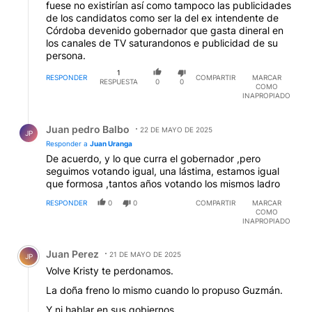
fuese no existirían así como tampoco las publicidades
de los candidatos como ser la del ex intendente de
Córdoba devenido gobernador que gasta dineral en
los canales de TV saturandonos e publicidad de su
persona.
1
RESPONDER
COMPARTIR
MARCAR
RESPUESTA
0
0
COMO
INAPROPIADO
Respuesta de Juan pedro Balbo.
Juan pedro Balbo
22 DE MAYO DE 2025
JP
Responder a
Juan Uranga
De acuerdo, y lo que curra el gobernador ,pero
seguimos votando igual, una lástima, estamos igual
que formosa ,tantos años votando los mismos ladro
RESPONDER
0
0
COMPARTIR
MARCAR
COMO
INAPROPIADO
Comentario de Juan Perez.
Juan Perez
21 DE MAYO DE 2025
JP
Volve Kristy te perdonamos.
La doña freno lo mismo cuando lo propuso Guzmán.
Y ni hablar en sus gobiernos.