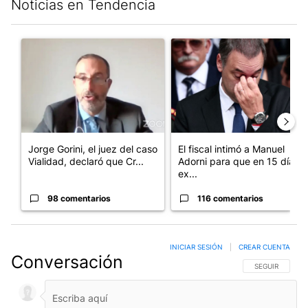
Noticias en Tendencia
Este listado muestra los artículos con más comentarios en los últim
Un artículo de tendencia con el título "Jorge Gorini, el juez d
Un artículo de tendencia con e
Jorge Gorini, el juez del caso
El fiscal intimó a Manuel
Vialidad, declaró que Cr...
Adorni para que en 15 días
ex...
98 comentarios
116 comentarios
INICIAR SESIÓN
|
CREAR CUENTA
Conversación
SIGA ESTA CO
SEGUIR