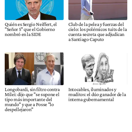
Quién es Sergio Neiffert, el
Club de la pelea y fuerzas del
"Señor 5" que el Gobierno
cielo: los polémicos tuits de la
nombró en la SIDE
cuenta secreta que adjudican
a Santiago Caputo
Longobardi, sin filtro contra
Intocables, iluminados y
Milei: dijo que "se supone el
muditos: el dúo ganador de la
tipo más importante del
interna gubernamental
mundo" y que a Posse "lo
despellejaron"