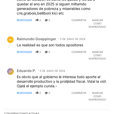
quedar el ano en 2025 si siguen miltamdo
generadores de pobreza y miserables como
cris,grabois,belliboni kici etc
RESPONDER
0
0
COMPARTIR
MARCAR
COMO
INAPROPIADO
Comentario de Raimundo Goeppinger.
Raimundo Goeppinger
5 DE JUNIO DE 2024
RG
La realidad es que son todos opositores
RESPONDER
0
0
COMPARTIR
MARCAR
COMO
INAPROPIADO
Comentario de Eduardo P..
Eduardo P.
5 DE JUNIO DE 2024
EP
Es obvio que al gobierno le interesa todo aporte al
desarrollo productivo y la prolijidad fiscal. Vidal la vió!.
Ojalá el ejemplo cunda.-
RESPONDER
0
0
COMPARTIR
MARCAR
COMO
INAPROPIADO
CONVERSACIONES ACTIVAS