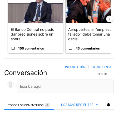
El Banco Central no pudo
Aeropuertos: el "empleado
dar precisiones sobre un
fallado" debe tomar una
sobra...
decis...
100 comentarios
43 comentarios
INICIAR SESIÓN
|
CREAR CUENTA
Conversación
SIGA ESTA CO
SEGUIR
LOS MÁS RECIENTES
TODOS LOS COMENTARIOS
6
Todos los comentarios