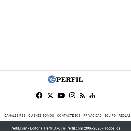
CANALES RSS
QUIENES SOMOS
CONTÁCTENOS
PRIVACIDAD
EQUIPO
REGLAS
Perfil.com - Editorial Perfil S.A.
| © Perfil.com 2006-2026 - Todos los