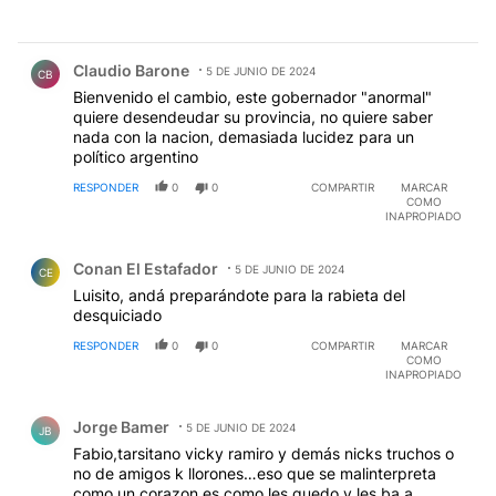
Comentario de Claudio Barone.
Claudio Barone
5 DE JUNIO DE 2024
CB
Bienvenido el cambio, este gobernador "anormal"
quiere desendeudar su provincia, no quiere saber
nada con la nacion, demasiada lucidez para un
político argentino
RESPONDER
0
0
COMPARTIR
MARCAR
COMO
INAPROPIADO
Comentario de Conan El Estafador.
Conan El Estafador
5 DE JUNIO DE 2024
CE
Luisito, andá preparándote para la rabieta del
desquiciado
RESPONDER
0
0
COMPARTIR
MARCAR
COMO
INAPROPIADO
Comentario de Jorge Bamer.
Jorge Bamer
5 DE JUNIO DE 2024
JB
Fabio,tarsitano vicky ramiro y demás nicks truchos o
no de amigos k llorones…eso que se malinterpreta
como un corazon es como les quedo y les ba a