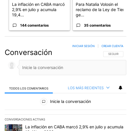
La inflación en CABA marcó
Para Natalia Volosin el
2,9% en julio y acumula
reclamo de la Ley de Tierras
19,4...
ge...
144 comentarios
35 comentarios
INICIAR SESIÓN
|
CREAR CUENTA
Conversación
SIGA ESTA CO
SEGUIR
LOS MÁS RECIENTES
TODOS LOS COMENTARIOS
Todos los comentarios
Inicie la conversación
CONVERSACIONES ACTIVAS
Este listado muestra los artículos con más comentarios en los últim
Un artículo de tendencia con el título "La inflación en CABA mar
La inflación en CABA marcó 2,9% en julio y acumula