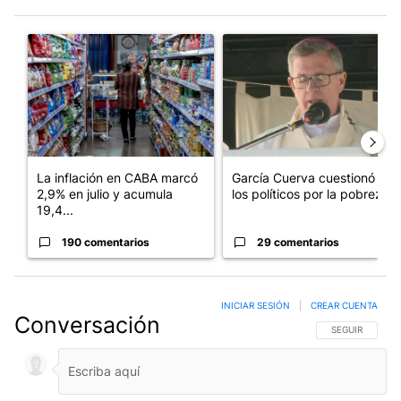
Este listado muestra los artículos con más comentarios en los últim
Un artículo de tendencia con el título "La inflación en CABA m
Un artículo de tendencia con e
La inflación en CABA marcó
García Cuerva cuestionó a
2,9% en julio y acumula
los políticos por la pobreza
19,4...
190 comentarios
29 comentarios
INICIAR SESIÓN
|
CREAR CUENTA
Conversación
SIGA ESTA CO
SEGUIR