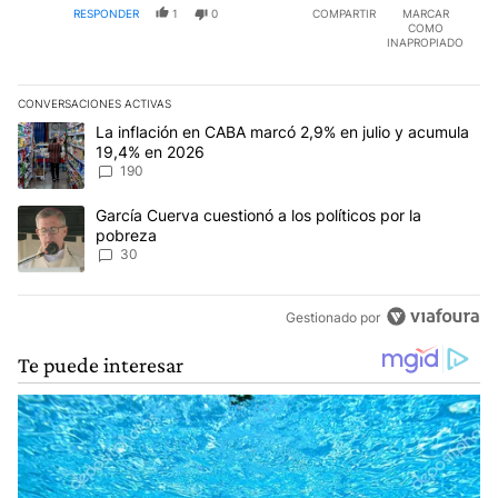
RESPONDER
1
0
COMPARTIR
MARCAR
TIENEN INFLACION ,DEL 3,4,5,% Y PERO TIENEN UN
COMO
SALARIO COMO LA GENTE ,POR ESO NADIE SE
INAPROPIADO
QUEJA TANTO ,PORQUE NO LOS LLEVAN A LA
MISERIA
CONVERSACIONES ACTIVAS
Este listado muestra los artículos con más comentarios en los últim
Un artículo de tendencia con el título "La inflación en CABA mar
La inflación en CABA marcó 2,9% en julio y acumula
19,4% en 2026
190
Un artículo de tendencia con el título "García Cuerva cuestionó a 
García Cuerva cuestionó a los políticos por la
pobreza
30
Gestionado por