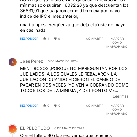
mínimas solo subirán 16082,26 ya que descuentan los
36831,01 que pagaron como diferencia por mayor
indice de IPC el mes anterior,
una tramposa vergüenza que deja el ajuste de mayo
en casi nada
RESPONDER
1
0
COMPARTIR
MARCAR
COMO
INAPROPIADO
Comentario de Jose Perez.
Jose Perez
6 DE MAYO DE 2024
JP
MENTIROSOS ,PORQUE NO MPREGUNTAN POR LOS
JUBILADOS ,A LOS CUALES LE REBAJARON LA
JUBILACION ,CUANDO HICIERON EL CAMBIO DE
PAGAR EN DOS VECES ,YO VENIA COBRANDO COMO
TODOS LOS DE LA MINIMA ,Y DE PRONTO ME
SACARON UN AUMENTO DEL AÑO 2019 ,Y NUNCA
Leer mas
MAS ME APARECIO ,Y AHORA DICEN QUE LA MINIMA
RESPONDER
0
0
COMPARTIR
MARCAR
,NADIE COBRA MENOS DE 260 $ Y ES MENTIRA ,A MI
COMO
NO ME PAGAN ESO ,DESPUES DE 42 AÑOS DE
INAPROPIADO
APORTE ,COMO TODO MIENTE
Comentario de EL PELOTUDO.
EL PELOTUDO
6 DE MAYO DE 2024
EP
Con el fullero 80 dólares, vamos que tenemos