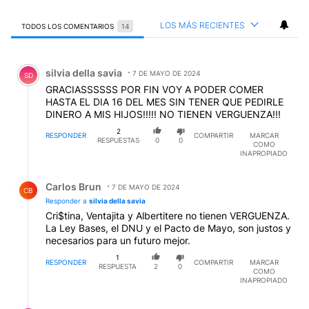
LOS MÁS RECIENTES
TODOS LOS COMENTARIOS
14
Todos los comentarios
Comentario de silvia della savia.
silvia della savia
7 DE MAYO DE 2024
SD
GRACIASSSSSS POR FIN VOY A PODER COMER
HASTA EL DIA 16 DEL MES SIN TENER QUE PEDIRLE
DINERO A MIS HIJOS!!!!! NO TIENEN VERGUENZA!!!
2
RESPONDER
COMPARTIR
MARCAR
RESPUESTAS
0
0
COMO
INAPROPIADO
Respuesta de Carlos Brun.
Carlos Brun
7 DE MAYO DE 2024
CB
Responder a
silvia della savia
Cri$tina, Ventajita y Albertitere no tienen VERGUENZA.
La Ley Bases, el DNU y el Pacto de Mayo, son justos y
necesarios para un futuro mejor.
1
RESPONDER
COMPARTIR
MARCAR
RESPUESTA
2
0
COMO
INAPROPIADO
Respuesta de silvia della savia.