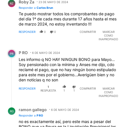
Roby Za
23 DE MAYO DE 2024
RZ
Responder a
Carlos Brun
Te puedo mostrar todos los comprobantes de pago
del día 1º de cada mes durante 17 años hasta el mes
de marzo 2024, no estoy inventando !!!
RESPONDER
0
0
COMPARTIR
MARCAR
COMO
INAPROPIADO
Comentario de P RO.
P RO
6 DE MAYO DE 2024
PR
Les informo q NO HAY NINGUN BONO para Mayo...
Soy pensionado con la mínima y Anses me dijo, cdo
reclamé el pago, que no hay ningún bono estipulado
para este mes por el gobierno...Averigüen bien y no
den noticias q no son
1
RESPONDER
COMPARTIR
MARCAR
RESPUESTA
1
1
COMO
INAPROPIADO
Respuesta de ramon gallego.
ramon gallego
6 DE MAYO DE 2024
RG
Responder a
P RO
no es exactamente así, pero este mas a pesar del
BONO que ya figura en la Liquidación Previsional las