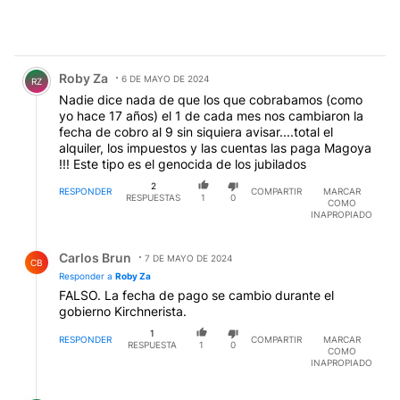
Comentario de Roby Za.
Roby Za
6 DE MAYO DE 2024
RZ
Nadie dice nada de que los que cobrabamos (como
yo hace 17 años) el 1 de cada mes nos cambiaron la
fecha de cobro al 9 sin siquiera avisar....total el
alquiler, los impuestos y las cuentas las paga Magoya
!!! Este tipo es el genocida de los jubilados
2
RESPONDER
COMPARTIR
MARCAR
RESPUESTAS
1
0
COMO
INAPROPIADO
Respuesta de Carlos Brun.
Carlos Brun
7 DE MAYO DE 2024
CB
Responder a
Roby Za
FALSO. La fecha de pago se cambio durante el
gobierno Kirchnerista.
1
RESPONDER
COMPARTIR
MARCAR
RESPUESTA
1
0
COMO
INAPROPIADO
Respuesta de Roby Za.