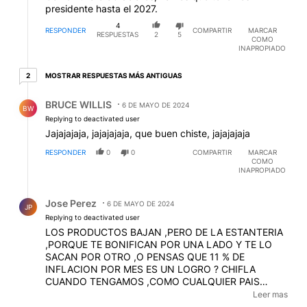
presidente hasta el 2027.
4
RESPONDER
COMPARTIR
MARCAR
RESPUESTAS
2
5
COMO
INAPROPIADO
2 respuestas más antiguas
MOSTRAR RESPUESTAS MÁS ANTIGUAS
2
Respuesta de BRUCE WILLIS.
BRUCE WILLIS
6 DE MAYO DE 2024
BW
Replying to deactivated user
Jajajajaja, jajajajaja, que buen chiste, jajajajaja
RESPONDER
0
0
COMPARTIR
MARCAR
COMO
INAPROPIADO
Respuesta de Jose Perez.
Jose Perez
6 DE MAYO DE 2024
JP
Replying to deactivated user
LOS PRODUCTOS BAJAN ,PERO DE LA ESTANTERIA
,PORQUE TE BONIFICAN POR UNA LADO Y TE LO
SACAN POR OTRO ,O PENSAS QUE 11 % DE
INFLACION POR MES ES UN LOGRO ? CHIFLA
CUANDO TENGAMOS ,COMO CUALQUIER PAIS
NORMAL ,10 % AÑUAL ,O ACASO NO LEES QUE DE
Leer mas
180 PÀISES EN EL MUNDO ,140 TIENEN DEFICID ,Y