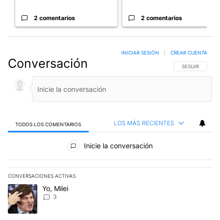
2 comentarios
2 comentarios
INICIAR SESIÓN
|
CREAR CUENTA
Conversación
SIGA ESTA CO
SEGUIR
LOS MÁS RECIENTES
TODOS LOS COMENTARIOS
Todos los comentarios
Inicie la conversación
CONVERSACIONES ACTIVAS
Este listado muestra los artículos con más comentarios en los últim
Un artículo de tendencia con el título "Yo, Milei" con 3 comentarios
Yo, Milei
3