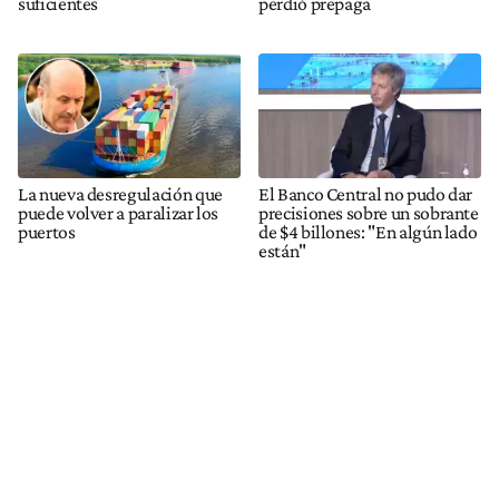
suficientes
perdió prepaga
La nueva desregulación que
El Banco Central no pudo dar
puede volver a paralizar los
precisiones sobre un sobrante
puertos
de $4 billones: "En algún lado
están"