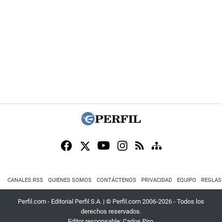
CANALES RSS
QUIENES SOMOS
CONTÁCTENOS
PRIVACIDAD
EQUIPO
REGLAS
Perfil.com - Editorial Perfil S.A.
| © Perfil.com 2006-2026 - Todos los
derechos reservados.
Editor responsable: Carlos Piro.