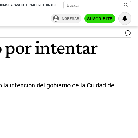
ICIAS
CARAS
EXITOÍNA
PERFIL BRASIL
INGRESAR
SUSCRIBITE
Min
 por intentar
ex
Op
y
crí
del
Go
pl
qu
 la intención del gobierno de la Ciudad de
Ma
Gu
y
la
ad
alb
no
cu
co