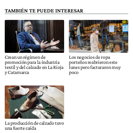
TAMBIÉN TE PUEDE INTERESAR
Crean un régimen de
Los negocios de ropa
promoción para la industria
porteños reabrieron este
textil y del calzado en La Rioja
lunes pero facturaron muy
y Catamarca
poco
La producción de calzado tuvo
una fuerte caída