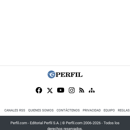
CANALES RSS
QUIENES SOMOS
CONTÁCTENOS
PRIVACIDAD
EQUIPO
REGLAS
Perfil.com - Editorial Perfil S.A.
| © Perfil.com 2006-2026 - Todos los
derechos reservados.