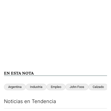
EN ESTA NOTA
Argentina
Industria
Empleo
John Foos
Calzado
Noticias en Tendencia
Este listado muestra los artículos con más comentarios en los últim