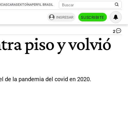
ICIAS
CARAS
EXITOÍNA
PERFIL BRASIL
INGRESAR
SUSCRIBITE
2
.
ra piso y volvió
|
Re
l de la pandemia del covid en 2020.