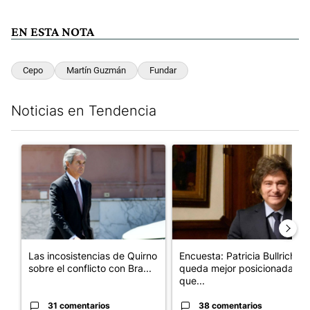
EN ESTA NOTA
Cepo
Martín Guzmán
Fundar
Noticias en Tendencia
Este listado muestra los artículos con más comentarios en los últim
Un artículo de tendencia con el título "Las incosistencias de Qu
Un artículo de tendencia con e
Las incosistencias de Quirno
Encuesta: Patricia Bullrich
sobre el conflicto con Bra...
queda mejor posicionada
que...
31 comentarios
38 comentarios