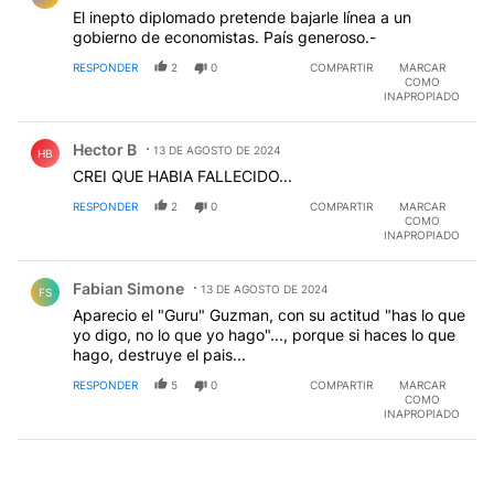
evitaría un nuevo acuerdo con el FMI que son reacios
El inepto diplomado pretende bajarle línea a un
con ayudarnos por el prontuario que tenemos, el
gobierno de economistas. País generoso.-
mercado presiona pero empezó a tranquilizarse, es
RESPONDER
2
0
COMPARTIR
MARCAR
resignación o ver qué pasa
COMO
INAPROPIADO
Comentario de Hector B.
Hector B
13 DE AGOSTO DE 2024
HB
CREI QUE HABIA FALLECIDO...
RESPONDER
2
0
COMPARTIR
MARCAR
COMO
INAPROPIADO
Comentario de Fabian Simone.
Fabian Simone
13 DE AGOSTO DE 2024
FS
Aparecio el "Guru" Guzman, con su actitud "has lo que
yo digo, no lo que yo hago"..., porque si haces lo que
hago, destruye el pais...
RESPONDER
5
0
COMPARTIR
MARCAR
COMO
INAPROPIADO