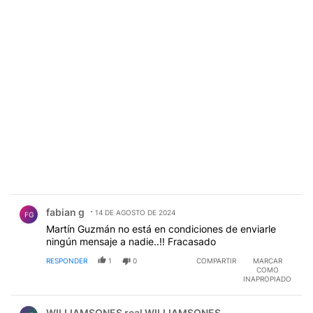
Comentario de fabian g.
fabian g
14 DE AGOSTO DE 2024
FG
Martín Guzmán no está en condiciones de enviarle
ningún mensaje a nadie..!! Fracasado
RESPONDER
1
0
COMPARTIR
MARCAR
COMO
INAPROPIADO
Comentario de WILLIAMSONES real WILLIAMSONES.
WILLIAMSONES real WILLIAMSONES