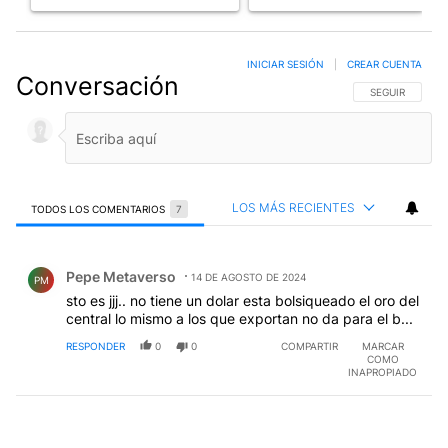
INICIAR SESIÓN
|
CREAR CUENTA
Conversación
SIGA ESTA CO
SEGUIR
LOS MÁS RECIENTES
TODOS LOS COMENTARIOS
7
Todos los comentarios
Comentario de Pepe Metaverso.
Pepe Metaverso
14 DE AGOSTO DE 2024
PM
sto es jjj.. no tiene un dolar esta bolsiqueado el oro del
central lo mismo a los que exportan no da para el b...
RESPONDER
0
0
COMPARTIR
MARCAR
COMO
INAPROPIADO