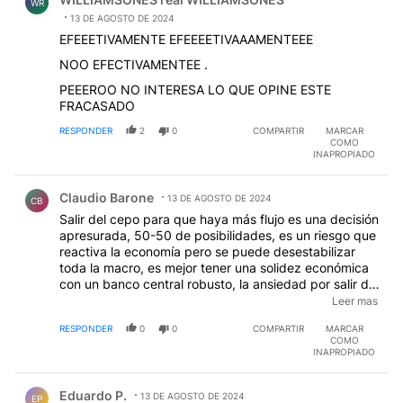
WR
13 DE AGOSTO DE 2024
EFEEETIVAMENTE EFEEEETIVAAAMENTEEE
NOO EFECTIVAMENTEE .
PEEEROO NO INTERESA LO QUE OPINE ESTE
FRACASADO
RESPONDER
2
0
COMPARTIR
MARCAR
COMO
INAPROPIADO
Comentario de Claudio Barone.
Claudio Barone
13 DE AGOSTO DE 2024
CB
Salir del cepo para que haya más flujo es una decisión
apresurada, 50-50 de posibilidades, es un riesgo que
reactiva la economía pero se puede desestabilizar
toda la macro, es mejor tener una solidez económica
con un banco central robusto, la ansiedad por salir de
la recesión puede ser fatal, según el EMAE no creo
Leer mas
que podamos levantarlo este año, la inflación no va a
RESPONDER
0
0
COMPARTIR
MARCAR
perforar el 3 por ciento por el ajuste en tarifas, sería
COMO
bueno flexibilizar el cepo bajando retenciones, la
INAPROPIADO
eliminación del Impuesto País a fin de año es un
Comentario de Eduardo P..
avance pero es muy jugado con las reservas, el
Eduardo P.
blanqueo hasta el 30 de setiembre será decisivo,
13 DE AGOSTO DE 2024
EP