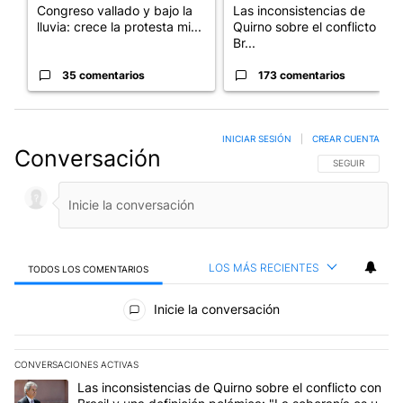
Congreso vallado y bajo la
Las inconsistencias de
lluvia: crece la protesta mi...
Quirno sobre el conflicto con
Br...
35 comentarios
173 comentarios
INICIAR SESIÓN
|
CREAR CUENTA
Conversación
SIGA ESTA CO
SEGUIR
LOS MÁS RECIENTES
TODOS LOS COMENTARIOS
Todos los comentarios
Inicie la conversación
CONVERSACIONES ACTIVAS
Este listado muestra los artículos con más comentarios en los últim
Un artículo de tendencia con el título "Las inconsistencias de Qui
Las inconsistencias de Quirno sobre el conflicto con