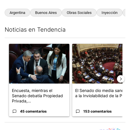
Argentina
Buenos Aires
Obras Sociales
Inyección
E
Noticias en Tendencia
Este listado muestra los artículos con más comentarios en los últim
Un artículo de tendencia con el título "Encuesta, mientras el
Un artículo de tendencia con e
Encuesta, mientras el
El Senado dio media sanción
Senado debatía Propiedad
a la Inviolabilidad de la P...
Privada,...
45 comentarios
153 comentarios