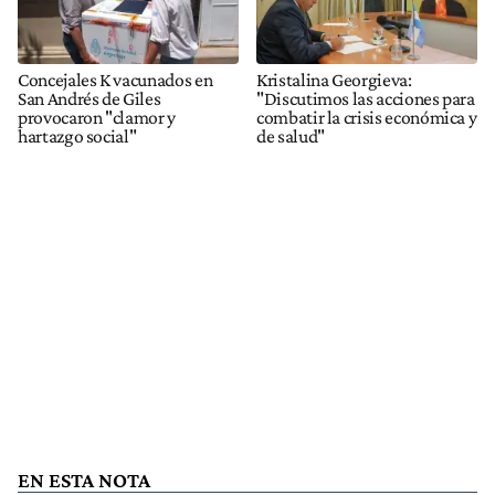
Concejales K vacunados en
Kristalina Georgieva:
San Andrés de Giles
"Discutimos las acciones para
provocaron "clamor y
combatir la crisis económica y
hartazgo social"
de salud"
EN ESTA NOTA