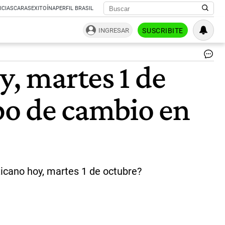
ICIAS
CARAS
EXITOÍNA
PERFIL BRASIL
INGRESAR
SUSCRIBITE
Pe
y, martes 1 de
me
y
dó
ipo de cambio en
|
Sh
icano hoy, martes 1 de octubre?