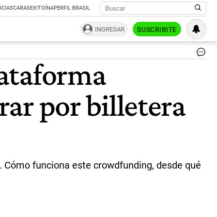
ICIAS
CARAS
EXITOÍNA
PERFIL BRASIL
INGRESAR
SUSCRIBITE
So
lataforma
Ga
cot
de
rar por billetera
Bri
em
de
Cr
inm
|
CE
es. Cómo funciona este crowdfunding, desde qué