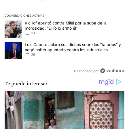
CONVERSACIONES ACTIVAS
Este listado muestra los artículos con más comentarios en los últim
Un artículo de tendencia con el título "Kicillof apuntó contra Milei 
Kicillof apuntó contra Milei por la suba de la
morosidad: “El lío lo armó él”
34
Un artículo de tendencia con el título "Luis Caputo aclaró sus dic
Luis Caputo aclaró sus dichos sobre los “tarados” y
negó haber apuntado contra los industriales
26
Gestionado por