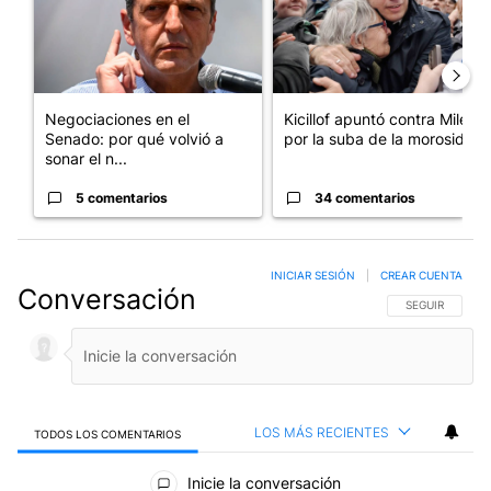
Negociaciones en el
Kicillof apuntó contra Milei
Senado: por qué volvió a
por la suba de la morosida...
sonar el n...
5 comentarios
34 comentarios
INICIAR SESIÓN
|
CREAR CUENTA
Conversación
SIGA ESTA CO
SEGUIR
LOS MÁS RECIENTES
TODOS LOS COMENTARIOS
Todos los comentarios
Inicie la conversación