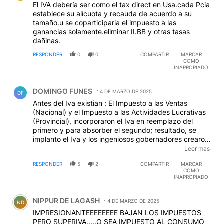
El IVA debería ser como el tax direct en Usa.cada Pcia
establece su alícuota y recauda de acuerdo a su
tamaño.u se coparticiparia el impuesto a las
ganancias solamente.eliminar II.BB y otras tasas
dañinas.
RESPONDER
0
0
COMPARTIR
MARCAR
COMO
INAPROPIADO
Comentario de DOMINGO FUNES.
DOMINGO FUNES
4 DE MARZO DE 2025
DF
Antes del Iva existian : El Impuesto a las Ventas
(Nacional) y el Impuesto a las Actividades Lucrativas
(Provincial), incorporaron el Iva en reemplazo del
primero y para absorber el segundo; resultado, se
implanto el Iva y los ingeniosos gobernadores crearon
el Impuesto a los Ingresos Brutos, para poder seguir
Leer mas
gastando a su antojo. Pasara otra vez lo mismo, o
RESPONDER
5
2
COMPARTIR
MARCAR
piensan que los Kichiloff y los Quintenla de la vida se
COMO
van a quedar sin sus jugosos recursos ?
INAPROPIADO
Comentario de NIPPUR DE LAGASH.
NIPPUR DE LAGASH
4 DE MARZO DE 2025
ND
IMPRESIONANTEEEEEEEE BAJAN LOS IMPUESTOS
PERO SUPERIVA.....O SEA IMPUESTO AL CONSUMO