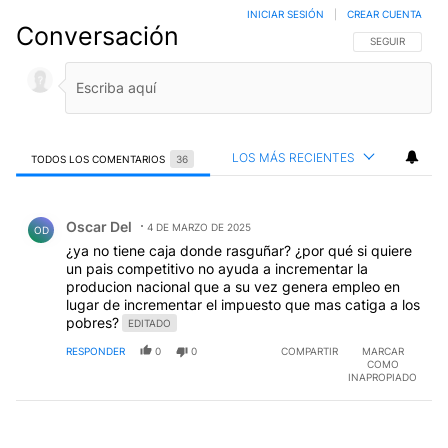
INICIAR SESIÓN
|
CREAR CUENTA
Conversación
SIGA ESTA CO
SEGUIR
LOS MÁS RECIENTES
TODOS LOS COMENTARIOS
36
Todos los comentarios
Comentario de Oscar Del.
Oscar Del
4 DE MARZO DE 2025
OD
¿ya no tiene caja donde rasguñar? ¿por qué si quiere
un pais competitivo no ayuda a incrementar la
producion nacional que a su vez genera empleo en
lugar de incrementar el impuesto que mas catiga a los
pobres?
EDITADO
RESPONDER
0
0
COMPARTIR
MARCAR
COMO
INAPROPIADO