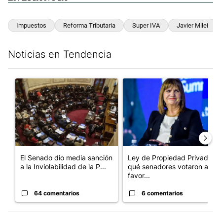
Impuestos
Reforma Tributaria
Super IVA
Javier Milei
Noticias en Tendencia
Este listado muestra los artículos con más comentarios en los últim
Un artículo de tendencia con el título "El Senado dio media san
Un artículo de tendencia con e
El Senado dio media sanción
Ley de Propiedad Privada:
a la Inviolabilidad de la P...
qué senadores votaron a
favor...
64 comentarios
6 comentarios