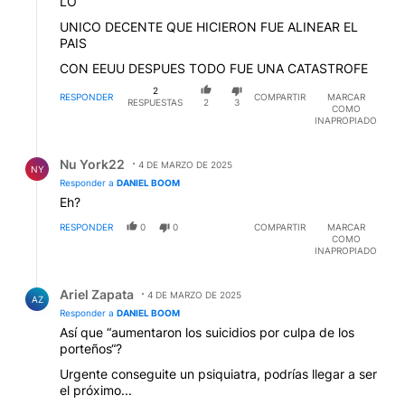
LO
UNICO DECENTE QUE HICIERON FUE ALINEAR EL
PAIS
CON EEUU DESPUES TODO FUE UNA CATASTROFE
2
RESPONDER
COMPARTIR
MARCAR
RESPUESTAS
2
3
COMO
INAPROPIADO
Respuesta de Nu York22.
Nu York22
4 DE MARZO DE 2025
NY
Responder a
DANIEL BOOM
Eh?
RESPONDER
0
0
COMPARTIR
MARCAR
COMO
INAPROPIADO
Respuesta de Ariel Zapata.
Ariel Zapata
4 DE MARZO DE 2025
AZ
Responder a
DANIEL BOOM
Así que “aumentaron los suicidios por culpa de los
porteños“?
Urgente conseguite un psiquiatra, podrías llegar a ser
el próximo...