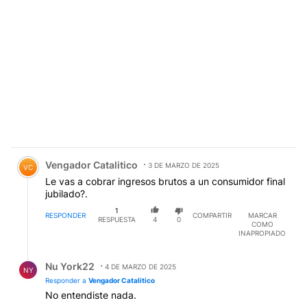
Comentario de Vengador Catalitico.
Vengador Catalitico
3 DE MARZO DE 2025
VC
Le vas a cobrar ingresos brutos a un consumidor final
jubilado?.
1
RESPONDER
COMPARTIR
MARCAR
RESPUESTA
4
0
COMO
INAPROPIADO
Respuesta de Nu York22.
Nu York22
4 DE MARZO DE 2025
NY
Responder a
Vengador Catalitico
No entendiste nada.