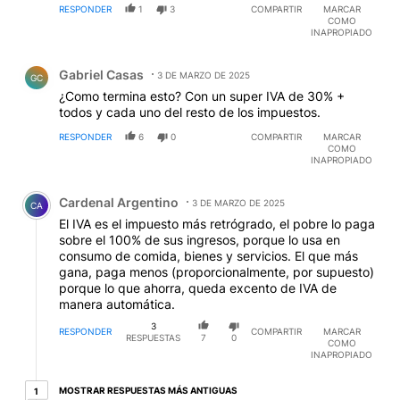
RESPONDER
1
3
COMPARTIR
MARCAR
COMO
INAPROPIADO
Comentario de Gabriel Casas.
Gabriel Casas
3 DE MARZO DE 2025
GC
¿Como termina esto? Con un super IVA de 30% +
todos y cada uno del resto de los impuestos.
RESPONDER
6
0
COMPARTIR
MARCAR
COMO
INAPROPIADO
Comentario de Cardenal Argentino.
Cardenal Argentino
3 DE MARZO DE 2025
CA
El IVA es el impuesto más retrógrado, el pobre lo paga
sobre el 100% de sus ingresos, porque lo usa en
consumo de comida, bienes y servicios. El que más
gana, paga menos (proporcionalmente, por supuesto)
porque lo que ahorra, queda excento de IVA de
manera automática.
3
RESPONDER
COMPARTIR
MARCAR
RESPUESTAS
7
0
COMO
INAPROPIADO
1 respuesta más antiguas
MOSTRAR RESPUESTAS MÁS ANTIGUAS
1