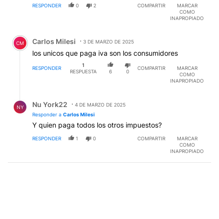
RESPONDER
0
2
COMPARTIR
MARCAR
COMO
INAPROPIADO
Comentario de Carlos Milesi.
Carlos Milesi
3 DE MARZO DE 2025
CM
los unicos que paga iva son los consumidores
1
RESPONDER
COMPARTIR
MARCAR
RESPUESTA
6
0
COMO
INAPROPIADO
Respuesta de Nu York22.
Nu York22
4 DE MARZO DE 2025
NY
Responder a
Carlos Milesi
Y quien paga todos los otros impuestos?
RESPONDER
1
0
COMPARTIR
MARCAR
COMO
INAPROPIADO