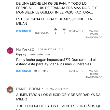
DE UNA LECHE UN KG DE PAN, Y TODO LO
ESENCIAL....LUIS DE FRANCIA ERA MAS NOBLE Y
MONSIEUR LE GUILLOTIN LE PASO FACTURA...
ESTE SE GANA EL TRATO DE MUSSOLINI ....EN
MILAN
1
RESPONDER
COMPARTIR
MARCAR
RESPUESTA
6
1
COMO
INAPROPIADO
Respuesta de Nu York22.
Nu York22
4 DE MARZO DE 2025
NY
Replying to deactivated user
Pan y leche pagan impuestos???? Que raro... si el
estado esta para ayudar a los mas vulnerables.
RESPONDER
4
0
COMPARTIR
MARCAR
COMO
INAPROPIADO
Comentario de DANIEL BOOM.
DANIEL BOOM
3 DE MARZO DE 2025
DB
AUMENTARON LOS SUICIDIOS Y DE VERDAD YA DA
MIEDO
TODO CULPA DE ESTOS DEMENTES PORTEÑOS QUE