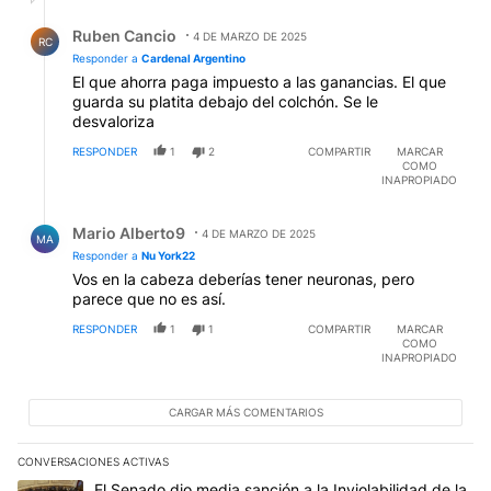
Respuesta de Ruben Cancio.
Ruben Cancio
4 DE MARZO DE 2025
RC
Responder a
Cardenal Argentino
El que ahorra paga impuesto a las ganancias. El que
guarda su platita debajo del colchón. Se le
desvaloriza
RESPONDER
1
2
COMPARTIR
MARCAR
COMO
INAPROPIADO
Respuesta de Mario Alberto9.
Mario Alberto9
4 DE MARZO DE 2025
MA
Responder a
Nu York22
Vos en la cabeza deberías tener neuronas, pero
parece que no es así.
RESPONDER
1
1
COMPARTIR
MARCAR
COMO
INAPROPIADO
CARGAR MÁS COMENTARIOS
CONVERSACIONES ACTIVAS
Este listado muestra los artículos con más comentarios en los últim
Un artículo de tendencia con el título "El Senado dio media sanci
El Senado dio media sanción a la Inviolabilidad de la