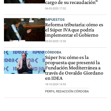
cargo de su recaudación"
06-03-2025 17:52
IMPUESTOS
Reforma tributaria: cómo es
el Súper IVA que podría
implementar el Gobierno
03-03-2025 12:55
CÓRDOBA
Súper Iva: cómo es la
propuesta que presentó la
Fundación Mediterránea a
través de Osvaldo Giordano
en IDEA
18-10-2024 14:53
PERFIL REDACCIÓN CÓRDOBA