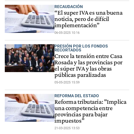
RECAUDACIÓN
“El super IVA es una buena
noticia, pero de difícil
implementación”
06-05-2025 10:16
PRESIÓN POR LOS FONDOS
RECORTADOS
Crece la tensión entre Casa
Rosada y las provincias por
el súper IVA y las obras
públicas paralizadas
05-05-2025 15:59
REFORMA DEL ESTADO
Reforma tributaria: "Implica
una competencia entre
provincias para bajar
impuestos"
21-03-2025 13:53