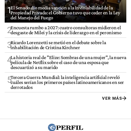
El Senado dio media sanción a la Inviolabilidad de la
1
Propiedad Privada: el Gobierno tuvo que ceder en la Ley
del Manejo del Fuego
Encuesta rumbo a 2027: cuatro consultoras midieron el
2
desgaste de Milei y la crisis de liderazgo en el peronismo
Ricardo Lorenzetti se metió en el debate sobre la
3
inhabilitación de Cristina Kirchner
La historia real de "Elize: Sombras de una mujer", la nueva
4
película de Netflix sobre el caso de una esposa que
descuartizó a su marido
Tercera Guerra Mundial: la inteligencia artificial reveló
5
cuáles serían los primeros países latinoamericanos en ser
derrotados
VER MÁS