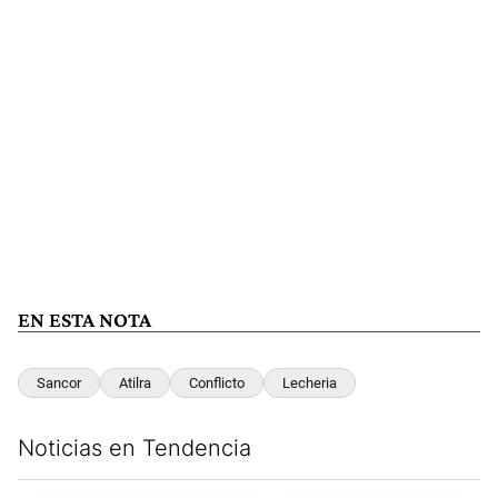
EN ESTA NOTA
Sancor
Atilra
Conflicto
Lecheria
Noticias en Tendencia
Este listado muestra los artículos con más comentarios en los últim