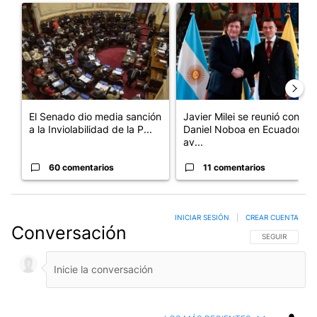
Un artículo de tendencia con el título "El Senado dio media san
Un artículo de tendencia con e
El Senado dio media sanción
Javier Milei se reunió con
a la Inviolabilidad de la P...
Daniel Noboa en Ecuador y
av...
60 comentarios
11 comentarios
INICIAR SESIÓN
|
CREAR CUENTA
Conversación
SIGA ESTA CO
SEGUIR