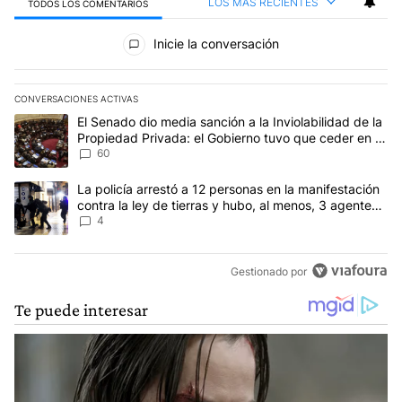
LOS MÁS RECIENTES
TODOS LOS COMENTARIOS
Todos los comentarios
Inicie la conversación
CONVERSACIONES ACTIVAS
Este listado muestra los artículos con más comentarios en los últim
Un artículo de tendencia con el título "El Senado dio media sanci
El Senado dio media sanción a la Inviolabilidad de la
Propiedad Privada: el Gobierno tuvo que ceder en la
Ley del Manejo del Fuego
60
Un artículo de tendencia con el título "La policía arrestó a 12 per
La policía arrestó a 12 personas en la manifestación
contra la ley de tierras y hubo, al menos, 3 agentes
heridos
4
Gestionado por