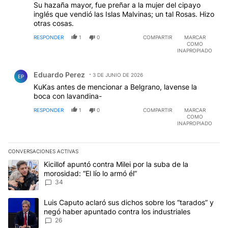
Su hazaña mayor, fue preñar a la mujer del cipayo
inglés que vendió las Islas Malvinas; un tal Rosas. Hizo
otras cosas.
RESPONDER
1
0
COMPARTIR
MARCAR
COMO
INAPROPIADO
Comentario de Eduardo Perez.
Eduardo Perez
3 DE JUNIO DE 2026
EP
KuKas antes de mencionar a Belgrano, lavense la
boca con lavandina-
RESPONDER
1
0
COMPARTIR
MARCAR
COMO
INAPROPIADO
CONVERSACIONES ACTIVAS
Este listado muestra los artículos con más comentarios en los últim
Un artículo de tendencia con el título "Kicillof apuntó contra Milei 
Kicillof apuntó contra Milei por la suba de la
morosidad: “El lío lo armó él”
34
Un artículo de tendencia con el título "Luis Caputo aclaró sus dic
Luis Caputo aclaró sus dichos sobre los “tarados” y
negó haber apuntado contra los industriales
26