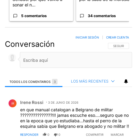
sonar el n...
5 comentarios
34 comentarios
INICIAR SESIÓN
|
CREAR CUENTA
Conversación
SIGA ESTA CO
SEGUIR
LOS MÁS RECIENTES
TODOS LOS COMENTARIOS
3
Todos los comentarios
Comentario de Irene Rossi.
Irene Rossi
3 DE JUNIO DE 2026
IR
en que manual catalogan a Belgrano de militar
???????????????!!! jamas escuche eso....seguro que no
en la epoca que yo estudiaba...hasta el perro de la
esquina sabia que Belgrano era abogado y no militar !!
RESPONDER
0
0
COMPARTIR
MARCAR