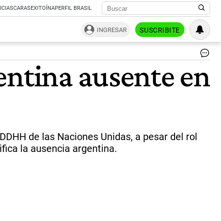
ICIAS
CARAS
EXITOÍNA
PERFIL BRASIL
INGRESAR
SUSCRIBITE
Ba
entina ausente en
vac
El
le
del
Nu
Má
es
ne
DDHH de las Naciones Unidas, a pesar del rol
en
fica la ausencia argentina.
má
de
un
rin
del
mu
|
ce