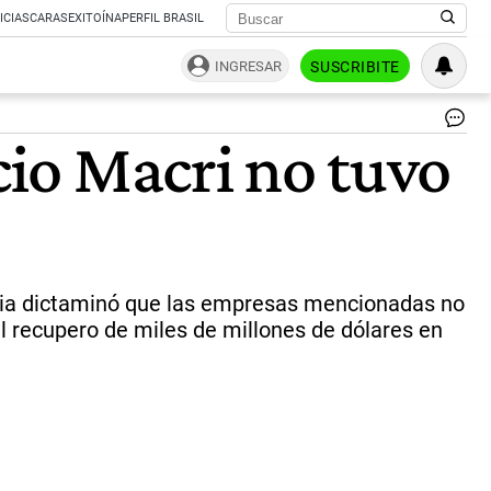
ICIAS
CARAS
EXITOÍNA
PERFIL BRASIL
INGRESAR
SUSCRIBITE
El
cio Macri no tuvo
Co
Int
de
Per
de
Inv
pu
un
ticia dictaminó que las empresas mencionadas no
nu
l recupero de miles de millones de dólares en
fil
de
do
del
es
Mo
Fo
|