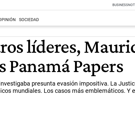
BUSINESS
NOT
OPINIÓN
SOCIEDAD
tros líderes, Mauri
os Panamá Papers
 investigaba presunta evasión impositiva. La Jus
íticos mundiales. Los casos más emblemáticos. Y e