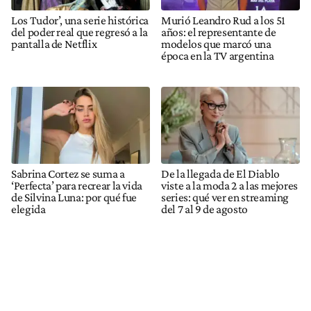
Los Tudor’, una serie histórica
Murió Leandro Rud a los 51
del poder real que regresó a la
años: el representante de
pantalla de Netflix
modelos que marcó una
época en la TV argentina
Sabrina Cortez se suma a
De la llegada de El Diablo
‘Perfecta’ para recrear la vida
viste a la moda 2 a las mejores
de Silvina Luna: por qué fue
series: qué ver en streaming
elegida
del 7 al 9 de agosto