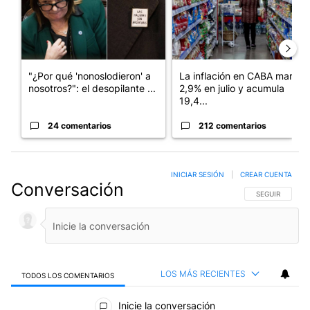
"¿Por qué 'nonoslodieron' a
La inflación en CABA marcó
nosotros?": el desopilante ...
2,9% en julio y acumula
19,4...
24 comentarios
212 comentarios
INICIAR SESIÓN
|
CREAR CUENTA
Conversación
SIGA ESTA CO
SEGUIR
LOS MÁS RECIENTES
TODOS LOS COMENTARIOS
Todos los comentarios
Inicie la conversación