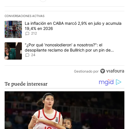
CONVERSACIONES ACTIVAS
Este listado muestra los artículos con más comentarios en los últim
Un artículo de tendencia con el título "La inflación en CABA marc
La inflación en CABA marcó 2,9% en julio y acumula
19,4% en 2026
212
Un artículo de tendencia con el título ""¿Por qué 'nonoslodieron' a
"¿Por qué 'nonoslodieron' a nosotros?": el
desopilante reclamo de Bulllrich por un pin de
Malvinas
24
Gestionado por