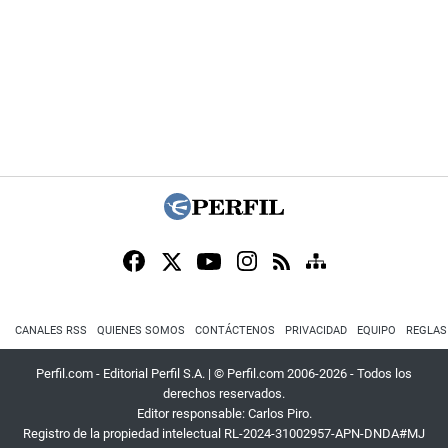
CANALES RSS
QUIENES SOMOS
CONTÁCTENOS
PRIVACIDAD
EQUIPO
REGLAS
Perfil.com - Editorial Perfil S.A.
| © Perfil.com 2006-2026 - Todos los
derechos reservados.
Editor responsable: Carlos Piro.
Registro de la propiedad intelectual RL-2024-31002957-APN-DNDA#MJ