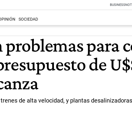
BUSINESS
NOT
OPINIÓN
SOCIEDAD
n problemas para c
l presupuesto de U
lcanza
renes de alta velocidad, y plantas desalinizadoras