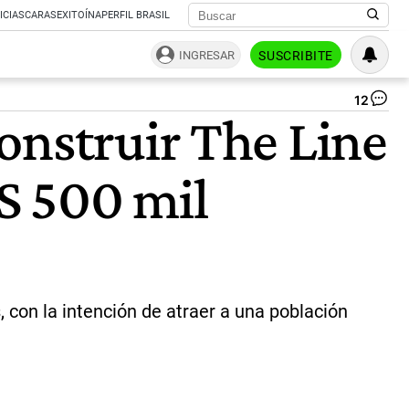
ICIAS
CARAS
EXITOÍNA
PERFIL BRASIL
INGRESAR
SUSCRIBITE
12
Th
onstruir The Line
Li
|
Th
$S 500 mil
Li
, con la intención de atraer a una población