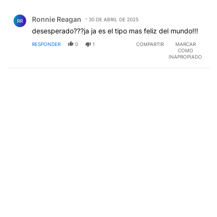
Todos los comentarios
Comentario de Ronnie Reagan.
Ronnie Reagan
30 DE ABRIL DE 2025
RR
desesperado???ja ja es el tipo mas feliz del mundo!!!
RESPONDER
0
1
COMPARTIR
MARCAR
COMO
INAPROPIADO