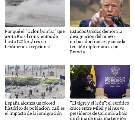
Por qué el "ciclón bomba" que
Estados Unidos demora la
azota Brasil con vientos de
designación del nuevo
hasta 120 km/h es un
embajador francés y crece la
fenómeno excepcional
tensión diplomática con
Francia
España alcanza un récord
"El tigre y el león": el eufórico
histórico de población: cuál es
cruce entre Milei y el nuevo
el impacto de la inmigración
presidente de Colombia bajo
un clima de máxima tensión