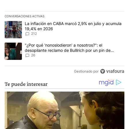
CONVERSACIONES ACTIVAS
Este listado muestra los artículos con más comentarios en los últim
Un artículo de tendencia con el título "La inflación en CABA marc
La inflación en CABA marcó 2,9% en julio y acumula
19,4% en 2026
212
Un artículo de tendencia con el título ""¿Por qué 'nonoslodieron' a
"¿Por qué 'nonoslodieron' a nosotros?": el
desopilante reclamo de Bulllrich por un pin de
Malvinas
26
Gestionado por