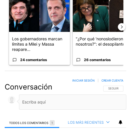
Los gobernadores marcan
"¿Por qué 'nonoslodieron' a
límites a Milei y Massa
nosotros?": el desopilante ...
reapare...
24 comentarios
26 comentarios
INICIAR SESIÓN
|
CREAR CUENTA
Conversación
SIGA ESTA CO
SEGUIR
LOS MÁS RECIENTES
TODOS LOS COMENTARIOS
1